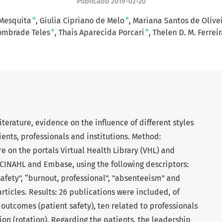
Publicado 2019-02-20
+
+
 Mesquita
Giulia Cipriano de Melo
Mariana Santos de Olive
+
+
ombrade Teles
Thais Aparecida Porcari
Thelen D. M. Ferreir
literature, evidence on the influence of different styles
ients, professionals and institutions. Method:
ure on the portals Virtual Health Library (VHL) and
INAHL and Embase, using the following descriptors:
 safety", “burnout, professional”, "absenteeism" and
articles. Results: 26 publications were included, of
 outcomes (patient safety), ten related to professionals
tion (rotation). Regarding the patients, the leadership