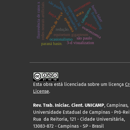
movimento.
são paulo.
simulação numérica.
redes neurais artificiais.
fluoresência de raios x
homo faber
impressora 3d
tabagismo
scara
força
miografia de força
freerunning
ayahuasca
parkour
ovariectomia
redução.
equisetum giganteum
são paulo
ocasionalismo
3-d visualization
paraná basin.
Esta obra está licenciada sobre um licença
Cr
License
.
Rev. Trab. Iniciac. Cient. UNICAMP
, Campinas, 
Universidade Estadual de Campinas - Pró-Rei
Rua da Reitoria, 121 - Cidade Universitária,
13083-872 - Campinas - SP - Brasil