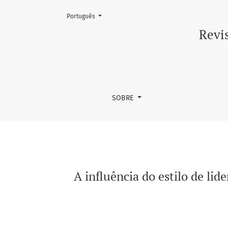
Mudar o idioma. O atual é:
Português
A influência do estilo de liderança nos result
Revis
SOBRE
A influência do estilo de lid