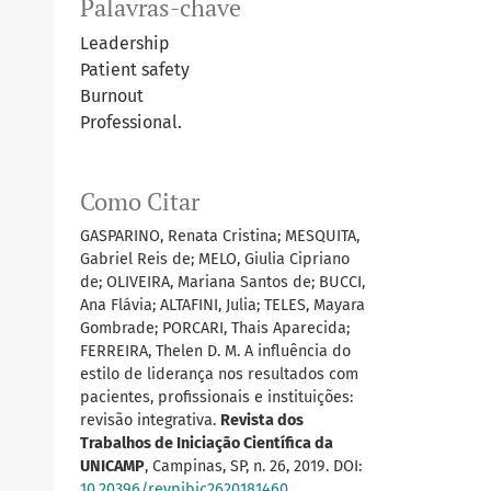
Palavras-chave
Leadership
Patient safety
Burnout
Professional.
Como Citar
GASPARINO, Renata Cristina; MESQUITA,
Gabriel Reis de; MELO, Giulia Cipriano
de; OLIVEIRA, Mariana Santos de; BUCCI,
Ana Flávia; ALTAFINI, Julia; TELES, Mayara
Gombrade; PORCARI, Thais Aparecida;
FERREIRA, Thelen D. M. A influência do
estilo de liderança nos resultados com
pacientes, profissionais e instituições:
revisão integrativa.
Revista dos
Trabalhos de Iniciação Científica da
UNICAMP
, Campinas, SP, n. 26, 2019. DOI:
10.20396/revpibic2620181460
.