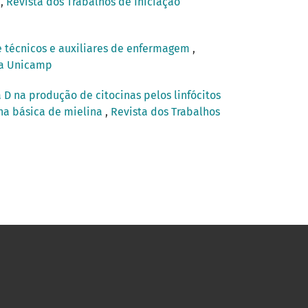
a
,
Revista dos Trabalhos de Iniciação
e técnicos e auxiliares de enfermagem
,
ica Unicamp
 D na produção de citocinas pelos linfócitos
na básica de mielina
,
Revista dos Trabalhos