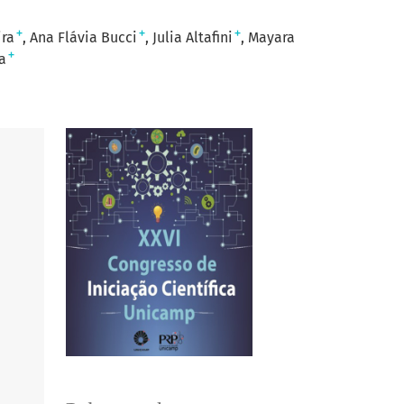
+
+
+
ira
Ana Flávia Bucci
Julia Altafini
Mayara
+
a