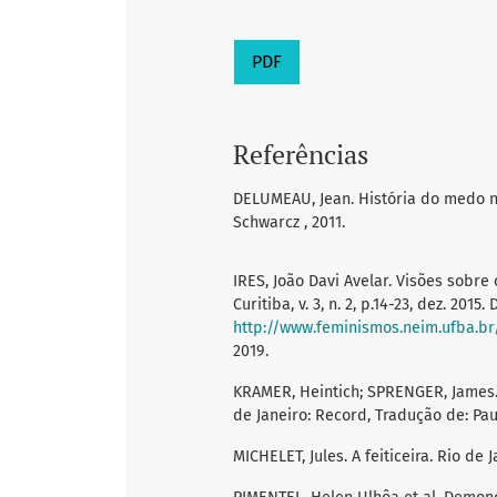
PDF
Referências
DELUMEAU, Jean. História do medo no
Schwarcz , 2011.
IRES, João Davi Avelar. Visões sobr
Curitiba, v. 3, n. 2, p.14-23, dez. 2015
http://www.feminismos.neim.ufba.br/
2019.
KRAMER, Heintich; SPRENGER, James. O
de Janeiro: Record, Tradução de: Pau
MICHELET, Jules. A feiticeira. Rio de 