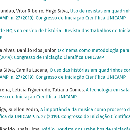
randão, Vitor Ribeiro, Hugo Silva,
Uso de revistas em quadrinh
AMP: n. 27 (2019): Congresso de Iniciação Científica UNICAMP
 de HQ's no ensino de história
,
Revista dos Trabalhos de Inicia
MP
 Alves, Danillo Rios Junior,
O cinema como metodologia para 
 (2019): Congresso de Iniciação Científica UNICAMP
a Silva, Camila Lucena,
O uso das histórias em quadrinhos c
AMP: n. 27 (2019): Congresso de Iniciação Científica UNICAMP
rreira, Letícia Figueiredo, Tatiana Gomes,
A tecnologia em sal
resso de Iniciação Científica UNICAMP
iga, Suellen Pedro,
A importância da musica como processo d
fica da UNICAMP: n. 27 (2019): Congresso de Iniciação Científ
Cândido, Thaís Lima,
Rádio
,
Revista dos Trabalhos de Iniciação