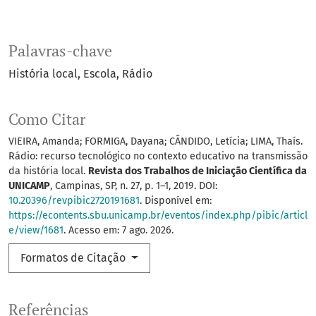
Palavras-chave
História local
Escola
Rádio
Como Citar
VIEIRA, Amanda; FORMIGA, Dayana; CÂNDIDO, Letícia; LIMA, Thaís.
Rádio: recurso tecnológico no contexto educativo na transmissão
da história local.
Revista dos Trabalhos de Iniciação Científica da
UNICAMP
, Campinas, SP, n. 27, p. 1–1, 2019. DOI:
10.20396/revpibic2720191681
. Disponível em:
https://econtents.sbu.unicamp.br/eventos/index.php/pibic/articl
e/view/1681
. Acesso em: 7 ago. 2026.
Formatos de Citação
Referências