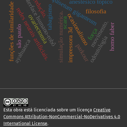
equisetum giganteum
interface humano-robô
redução.
anestésico tópico
funções de similaridade
tabagismo
redes neurais artificiais.
filosofia
simulação numérica.
ocasionalismo
ovariectomia
scara
movimento.
homo faber
são paulo
força
impressora 3d
odontologia
ayahuasca
parkour
Esta obra está licenciada sobre um licença
Creative
Commons Attribution-NonCommercial-NoDerivatives 4.0
International License
.