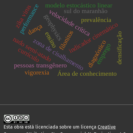
modelo estocástico linear
performance
zika virus
sul do maranhão
velocidade crítica
geophysics
prevalência
indicador cinemático
dança
filonitos
ensino
densificação
nado semi-atado
zona de cisalhamento
diagnóstico
emprego
currículo
pessoas transgênero
vigorexia
Área de conhecimento
Esta obra está licenciada sobre um licença
Creative