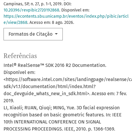
Campinas, SP, n. 27, p. 1–1, 2019. DOI:
10.20396/revpibic2720192868
. Disponível em:
https://econtents.sbu.unicamp.br/eventos/index.php/pibic/articl
e/view/2868
. Acesso em: 8 ago. 2026.
Formatos de Citação
Referências
Intel® RealSense™ SDK 2016 R2 Documentation.
Disponível em:
<https://software.intel.com/sites/landingpage/realsense/
sdk/v1.1/documentation/html/index.html?
doc_devguide_whats_new_in_sdk.html>. Acesso em: 7 fev.
2019.
LI, Xiaoli; RUAN, Qiuqi; MING, Yue. 3D facial expression
recognition based on basic geometric features. In: IEEE
10th INTERNATIONAL CONFERENCE ON SIGNAL
PROCESSING PROCEEDINGS. IEEE, 2010. p. 1366-1369.