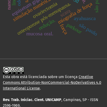
equisetum giganteum
são paulo.
simulação numérica.
osteoporose pós-menopausa.
ovariectomia
miografia de força
scara
ayahuasca
redução.
são paulo
parkour
força
mucosa oral.
Esta obra está licenciada sobre um licença
Creative
Commons Attribution-NonCommercial-NoDerivatives 4.0
International License
.
Rev. Trab. Iniciac. Cient. UNICAMP
, Campinas, SP - ISSN
2596-1969.