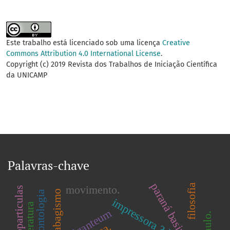
Este trabalho está licenciado sob uma licença
Creative
Commons Attribution 4.0 International License
.
Copyright (c) 2019 Revista dos Trabalhos de Iniciação Científica
da UNICAMP
Palavras-chave
paraná basin.
filosofia
movimento.
nanoparticulas
tabagismo
odontologia
impressora 3d
literatura