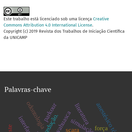
Este trabalho está licenciado sob uma licença
Creative
Commons Attribution 4.0 International License
.
Copyright (c) 2019 Revista dos Trabalhos de Iniciação Científica
da UNICAMP
Palavras-chave
odontologia
anestésico tópico
parkour
literatura
ayahuasca
redução.
força
scara