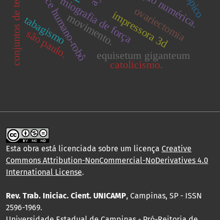
interface humano-robô
simulação numérica.
conjuntos de teste
miografia de força
ovariectomia
impressora 3d
movimento.
tabagismo
são paulo.
equisetum giganteum
catolicismo.
Esta obra está licenciada sobre um licença
Creative
Commons Attribution-NonCommercial-NoDerivatives 4.0
International License
.
Rev. Trab. Iniciac. Cient. UNICAMP
, Campinas, SP - ISSN
2596-1969.
Universidade Estadual de Campinas - Pró-Reitoria de