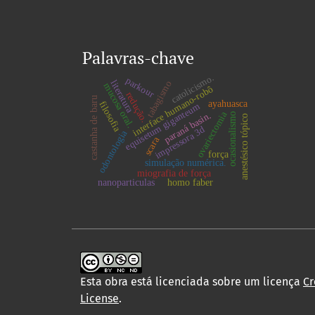
Palavras-chave
catolicismo.
parkour
literatura
tabagismo
mucosa oral.
interface humano-robô
redução.
castanha de baru
ayahuasca
filosofia
equisetum giganteum
ovariectomia
paraná basin.
ocasionalismo
anestésico tópico
impressora 3d
odontologia
scara
força
simulação numérica.
miografia de força
nanoparticulas
homo faber
Esta obra está licenciada sobre um licença
Cr
License
.