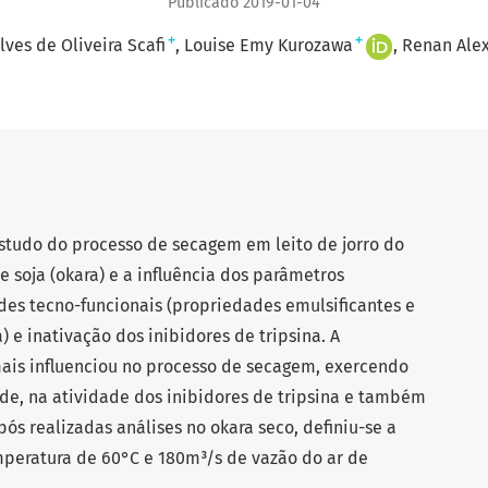
Publicado 2019-01-04
+
+
lves de Oliveira Scafi
Louise Emy Kurozawa
Renan Alex
estudo do processo de secagem em leito de jorro do
soja (okara) e a influência dos parâmetros
es tecno-funcionais (propriedades emulsificantes e
e inativação dos inibidores de tripsina. A
mais influenciou no processo de secagem, exercendo
ade, na atividade dos inibidores de tripsina e também
s realizadas análises no okara seco, definiu-se a
peratura de 60°C e 180m³/s de vazão do ar de