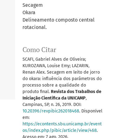
Secagem
Okara
Delineamento composto central
rotacional.
Como Citar
SCAFI, Gabriel Alves de Oliveira;
KUROZAWA, Louise Emy; LAZARIN,
Renan Alex. Secagem em leito de jorro
do okara: influência dos parâmetros do
processo sobre a qualidade do
produto final.
Revista dos Trabalhos de
Iniciação Científica da UNICAMP
,
Campinas, SP, n. 26, 2019. DOI:
10.20396/revpibic262018468
. Disponível
em:
https://econtents.sbu.unicamp.br/event
os/index.php/pibic/article/view/468
.
Acesso em: 7 ago. 2026.