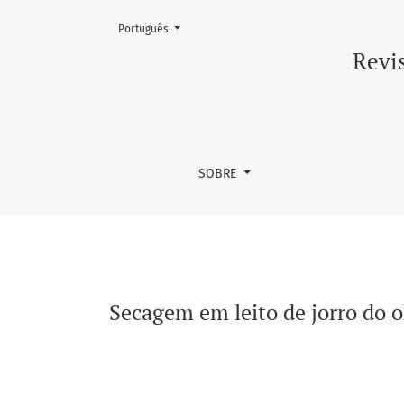
Mudar o idioma. O atual é:
Português
Secagem em leito de jorro do okara: influênc
Revis
SOBRE
Secagem em leito de jorro do o