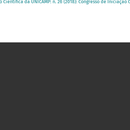
o Científica da UNICAMP: n. 26 (2018): Congresso de Iniciação