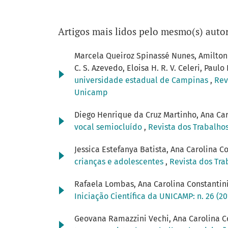
Artigos mais lidos pelo mesmo(s) autor
Marcela Queiroz Spinassé Nunes, Amilton d
C. S. Azevedo, Eloisa H. R. V. Celeri, Paul
universidade estadual de Campinas
,
Rev
Unicamp
Diego Henrique da Cruz Martinho, Ana Car
vocal semiocluído
,
Revista dos Trabalhos
Jessica Estefanya Batista, Ana Carolina 
crianças e adolescentes
,
Revista dos Tra
Rafaela Lombas, Ana Carolina Constantin
Iniciação Científica da UNICAMP: n. 26 (2
Geovana Ramazzini Vechi, Ana Carolina Co