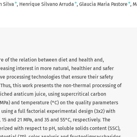
+
+
+
n Silva
Henrique Silvano Arruda
Glaucia Maria Pastore
M
e of the relation between diet and health and,
easing interest in more natural, healthier and safer
e processing technologies that ensure their safety
. Thus, this work presents the non-thermal processing of
riched araticum juice, using supercritical carbon
 (MPa) and temperature (°C) on the quality parameters
using a full factorial experimental design (3x2) with
 15 and 21 MPa, and 35 and 55°C, respectively. The
rized with respect to pH, soluble solids content (SSC),
potential (ZP), color analysis and fructooligosaccharides