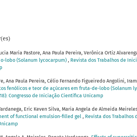
(es)
ucia Maria Pastore, Ana Paula Pereira, Verônica Ortiz Alvaren
-do-lobo (Solanum lycocarpum)
,
Revista dos Trabalhos de Inici
mp
re, Ana Paula Pereira, Célio Fernando Figueiredo Angolini, Ir
s fenólicos e teor de açúcares em fruta-de-lobo (Solanum 
018): Congresso de Iniciação Científica Unicamp
ardanega, Eric Keven Silva, Maria Angela de Almeida Meirele
ent of functional emulsion-filled gel
,
Revista dos Trabalhos d
a Unicamp