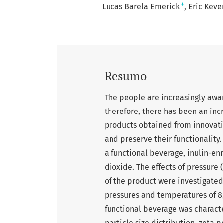
+
Lucas Barela Emerick
Eric Keve
Resumo
The people are increasingly awar
therefore, there has been an incr
products obtained from innovativ
and preserve their functionality
a functional beverage, inulin-en
dioxide. The effects of pressure
of the product were investigated 
pressures and temperatures of 8,
functional beverage was characte
particle size distribution, zeta 