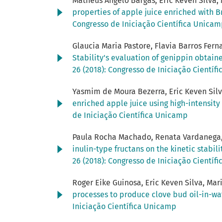
Matheus Angelo Bargas, Eric Keven Silva,
properties of apple juice enriched with B
Congresso de Iniciação Científica Unica
Glaucia Maria Pastore, Flavia Barros Fern
Stability's evaluation of genippin obtai
26 (2018): Congresso de Iniciação Científ
Yasmim de Moura Bezerra, Eric Keven Silva
enriched apple juice using high-intensit
de Iniciação Científica Unicamp
Paula Rocha Machado, Renata Vardanega, E
inulin-type fructans on the kinetic stabi
26 (2018): Congresso de Iniciação Científ
Roger Eike Guinosa, Eric Keven Silva, Ma
processes to produce clove bud oil-in-w
Iniciação Científica Unicamp