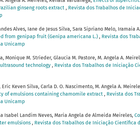
 M. Angela A. Meireles, Renata Vardanega,
Effects of supercrit
razilian ginseng roots extract
,
Revista dos Trabalhos de Inicia
mp
andes Alves, Iane de Jesus Silva, Sara Sipriano Melo, Iramaia 
ned from genipap fruit (Genipa americana L.)
,
Revista dos Trab
ica Unicamp
, Monique M. Strieder, Glaucia M. Pastore, M. Angela A. Meire
y ultrasound technology
,
Revista dos Trabalhos de Iniciação Ci
ric Keven Silva, Carla D. O. Nascimento, M. Angela A. Meirel
lity of emulsions containing chamomile extract
,
Revista dos Tr
ica Unicamp
ria Isabel Landim Neves, Maria Angela de Almeida Meireles,
Co
ater emulsions
,
Revista dos Trabalhos de Iniciação Científica 