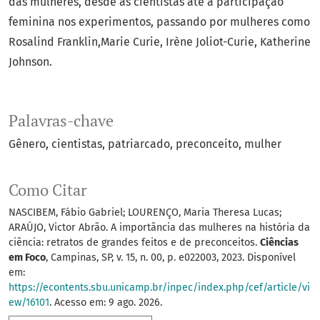
das mulheres, desde as cientistas até a participação
feminina nos experimentos, passando por mulheres como
Rosalind Franklin,Marie Curie, Irène Joliot-Curie, Katherine
Johnson.
Palavras-chave
Gênero
cientistas
patriarcado
preconceito
mulher
Como Citar
NASCIBEM, Fábio Gabriel; LOURENÇO, Maria Theresa Lucas;
ARAÚJO, Victor Abrão. A importância das mulheres na história da
ciência: retratos de grandes feitos e de preconceitos.
Ciências
em Foco
, Campinas, SP, v. 15, n. 00, p. e022003, 2023. Disponível
em:
https://econtents.sbu.unicamp.br/inpec/index.php/cef/article/vi
ew/16101
. Acesso em: 9 ago. 2026.