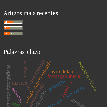
Artigos mais recentes
Palavras-chave
recurso didático
estágio supervisionado
ensino de física
imagens
registros fotográficos
livro didático
formação inicial
poluição
fazeres
coletivo
universidade
professores - entrevista.
saberes.
educação
autonomia