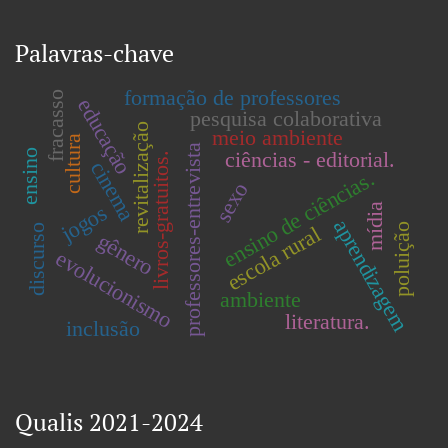
Palavras-chave
formação de professores
fracasso
educação
pesquisa colaborativa
revitalização
meio ambiente
cultura
professores-entrevista
ciências - editorial.
ensino
livros-gratuitos.
cinema
ensino de ciências.
sexo
jogos
mídia
aprendizagem
poluição
escola rural
discurso
gênero
evolucionismo
ambiente
literatura.
inclusão
Qualis 2021-2024