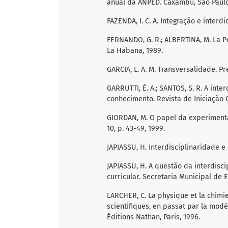
anual da ANPED. Caxambu, São Paulo:
FAZENDA, I. C. A. Integração e interd
FERNANDO, G. R.; ALBERTINA, M. La P
La Habana, 1989.
GARCIA, L. A. M. Transversalidade. Pre
GARRUTTI, É. A.; SANTOS, S. R. A in
conhecimento. Revista de Iniciação Cie
GIORDAN, M. O papel da experimentaç
10, p. 43-49, 1999.
JAPIASSU, H. Interdisciplinaridade e 
JAPIASSU, H. A questão da interdisc
curricular. Secretaria Municipal de 
LARCHER, C. La physique et la chimi
scientifiques, en passat par la modé
Éditions Nathan, Paris, 1996.