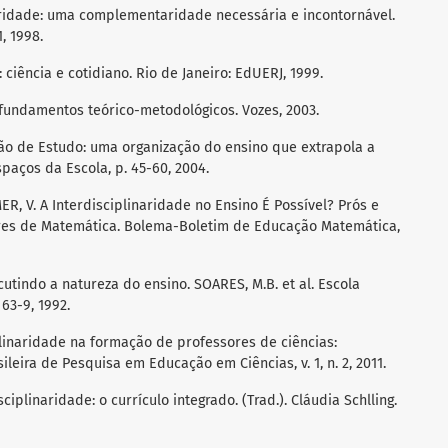
naridade: uma complementaridade necessária e incontornável.
1, 1998.
 ciência e cotidiano. Rio de Janeiro: EdUERJ, 1999.
: fundamentos teórico-metodológicos. Vozes, 2003.
ção de Estudo: uma organização do ensino que extrapola a
paços da Escola, p. 45-60, 2004.
ER, V. A Interdisciplinaridade no Ensino É Possível? Prós e
ores de Matemática. Bolema-Boletim de Educação Matemática,
cutindo a natureza do ensino. SOARES, M.B. et al. Escola
63-9, 1992.
plinaridade na formação de professores de ciências:
leira de Pesquisa em Educação em Ciências, v. 1, n. 2, 2011.
ciplinaridade: o currículo integrado. (Trad.). Cláudia Schlling.