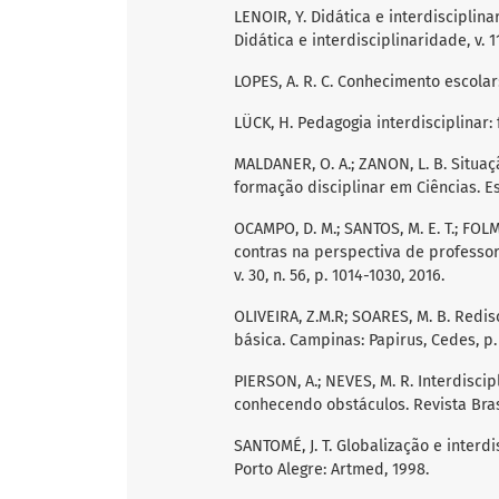
LENOIR, Y. Didática e interdiscipli
Didática e interdisciplinaridade, v. 1
LOPES, A. R. C. Conhecimento escolar:
LÜCK, H. Pedagogia interdisciplinar
MALDANER, O. A.; ZANON, L. B. Situa
formação disciplinar em Ciências. Es
OCAMPO, D. M.; SANTOS, M. E. T.; FOLM
contras na perspectiva de profess
v. 30, n. 56, p. 1014-1030, 2016.
OLIVEIRA, Z.M.R; SOARES, M. B. Redis
básica. Campinas: Papirus, Cedes, p. 
PIERSON, A.; NEVES, M. R. Interdisci
conhecendo obstáculos. Revista Brasi
SANTOMÉ, J. T. Globalização e interdis
Porto Alegre: Artmed, 1998.