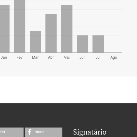
Signatário
eet
share