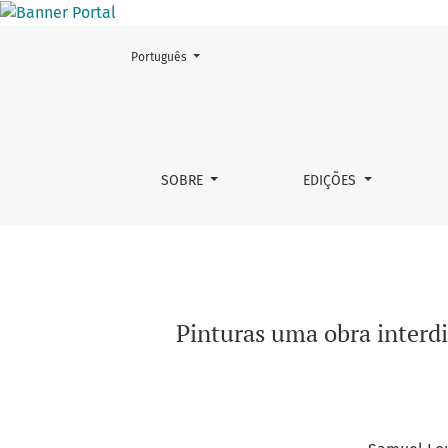
Mudar o idioma. O atual é:
Português
Pinturas uma obra interdisciplinar: uma propo
SOBRE
EDIÇÕES
Pinturas uma obra interdi