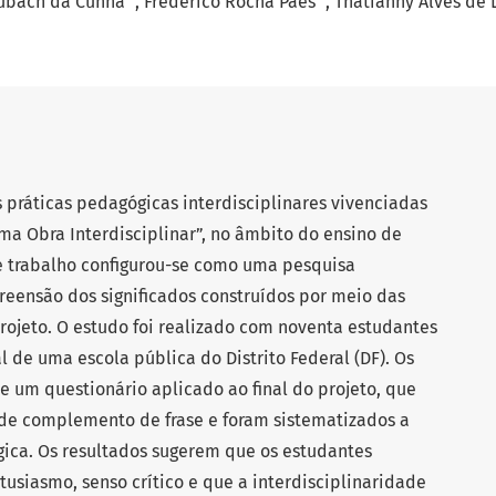
ubach da Cunha
Frederico Rocha Paes
Thatianny Alves de 
 práticas pedagógicas interdisciplinares vivenciadas
ma Obra Interdisciplinar”, no âmbito do ensino de
ste trabalho configurou-se como uma pesquisa
preensão dos significados construídos por meio das
rojeto. O estudo foi realizado com noventa estudantes
 de uma escola pública do Distrito Federal (DF). Os
e um questionário aplicado ao final do projeto, que
 de complemento de frase e foram sistematizados a
ógica. Os resultados sugerem que os estudantes
usiasmo, senso crítico e que a interdisciplinaridade