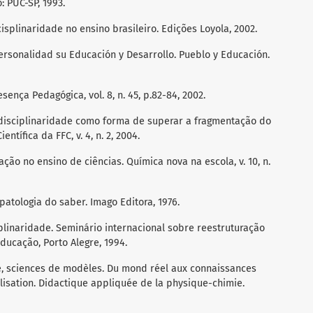
 PUC-SP, 1993.
icisplinaridade no ensino brasileiro. Edições Loyola, 2002.
ersonalidad su Educación y Desarrollo. Pueblo y Educación.
sença Pedagógica, vol. 8, n. 45, p.82-84, 2002.
terdisciplinaridade como forma de superar a fragmentação do
ntífica da FFC, v. 4, n. 2, 2004.
ão no ensino de ciências. Química nova na escola, v. 10, n.
patologia do saber. Imago Editora, 1976.
iplinaridade. Seminário internacional sobre reestruturação
Educação, Porto Alegre, 1994.
e, sciences de modèles. Du mond réel aux connaissances
lisation. Didactique appliquée de la physique-chimie.