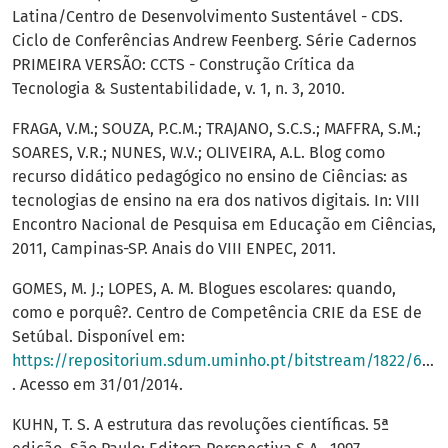
Latina/Centro de Desenvolvimento Sustentável - CDS.
Ciclo de Conferências Andrew Feenberg. Série Cadernos
PRIMEIRA VERSÃO: CCTS - Construção Crítica da
Tecnologia & Sustentabilidade, v. 1, n. 3, 2010.
FRAGA, V.M.; SOUZA, P.C.M.; TRAJANO, S.C.S.; MAFFRA, S.M.;
SOARES, V.R.; NUNES, W.V.; OLIVEIRA, A.L. Blog como
recurso didático pedagógico no ensino de Ciências: as
tecnologias de ensino na era dos nativos digitais. In: VIII
Encontro Nacional de Pesquisa em Educação em Ciências,
2011, Campinas-SP. Anais do VIII ENPEC, 2011.
GOMES, M. J.; LOPES, A. M. Blogues escolares: quando,
como e porquê?. Centro de Competência CRIE da ESE de
Setúbal. Disponível em:
https://repositorium.sdum.uminho.pt/bitstream/1822/6487/1/gomes2007.pdf
. Acesso em 31/01/2014.
KUHN, T. S. A estrutura das revoluções científicas. 5ª