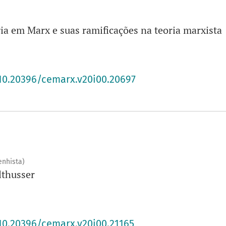
ia em Marx e suas ramificações na teoria marxista
/10.20396/cemarx.v20i00.20697
enhista)
lthusser
/10.20396/cemarx.v20i00.21165