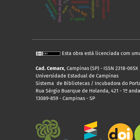
questão racial
gênero
bloco no poder
valor
marxismo
marxismo
socialismo
sociologia
marx
estado
black belt
lênin
o capital
Esta obra está licenciada com um
Cad. Cemarx
, Campinas (SP) - ISSN 2318-065X
Universidade Estadual de Campinas
Sistema de Bibliotecas / Incubadora do Portal
Rua Sérgio Buarque de Holanda, 421 - 1º andar
13089-859 - Campinas - SP