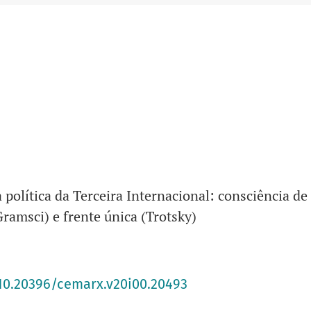
Unidade
: IFCH
Editor responsável
: André Kaysel Velasco e Cruz
Prefixo DOI
: 10.20396
 política da Terceira Internacional: consciência de 
ramsci) e frente única (Trotsky)
/10.20396/cemarx.v20i00.20493