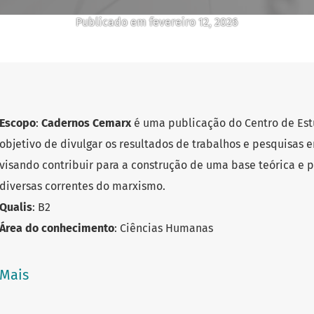
Publicado em fevereiro 12, 2026
Escopo
:
Cadernos Cemarx
é uma publicação do Centro de Est
objetivo de divulgar os resultados de trabalhos e pesquisas
visando contribuir para a construção de uma base teórica e p
diversas correntes do marxismo.
Qualis
: B2
Área do conhecimento
: Ciências Humanas
Ano de fundação
: 2004
E-ISSN
: 2318-065X
Mais
Título abreviado
: Cad. Cemarx
E-mail
:
cadernoscemarx@gmail.com