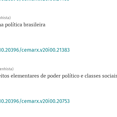
nhista)
a política brasileira
/10.20396/cemarx.v20i00.21383
enhista)
itos elementares de poder político e classes sociai
/10.20396/cemarx.v20i00.20753