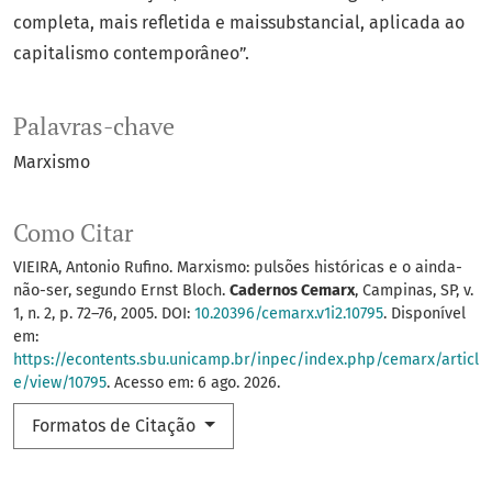
completa, mais refletida e maissubstancial, aplicada ao
capitalismo contemporâneo”.
Palavras-chave
Marxismo
Como Citar
VIEIRA, Antonio Rufino. Marxismo: pulsões históricas e o ainda-
não-ser, segundo Ernst Bloch.
Cadernos Cemarx
, Campinas, SP, v.
1, n. 2, p. 72–76, 2005. DOI:
10.20396/cemarx.v1i2.10795
. Disponível
em:
https://econtents.sbu.unicamp.br/inpec/index.php/cemarx/articl
e/view/10795
. Acesso em: 6 ago. 2026.
Formatos de Citação