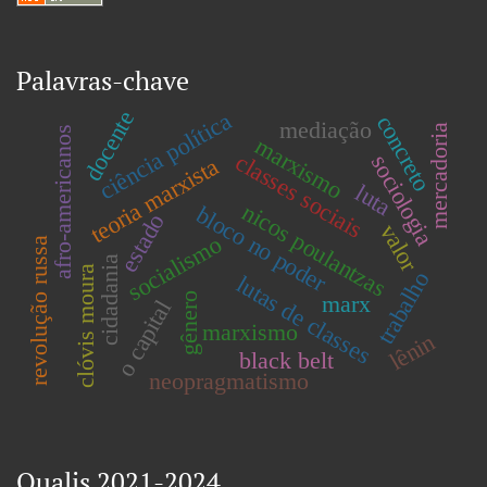
Palavras-chave
docente
ciência política
concreto
mediação
mercadoria
afro-americanos
marxismo
classes sociais
sociologia
teoria marxista
luta
nicos poulantzas
bloco no poder
estado
valor
socialismo
revolução russa
cidadania
clóvis moura
trabalho
lutas de classes
gênero
marx
o capital
marxismo
lênin
black belt
neopragmatismo
Qualis 2021-2024