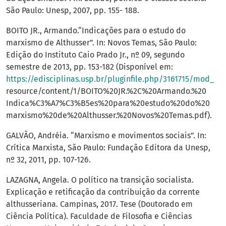
São Paulo: Unesp, 2007, pp. 155- 188.
BOITO JR., Armando.“Indicações para o estudo do
marxismo de Althusser”. In: Novos Temas, São Paulo:
Edição do Instituto Caio Prado Jr., nº 09, segundo
semestre de 2013, pp. 153-182 (Disponível em:
https://edisciplinas.usp.br/pluginfile.php/3161715/mod_
resource/content/1/BOITO%20JR.%2C%20Armando.%20
Indica%C3%A7%C3%B5es%20para%20estudo%20do%20
marxismo%20de%20Althusser.%20Novos%20Temas.pdf).
GALVÃO, Andréia. “Marxismo e movimentos sociais”. In:
Crítica Marxista, São Paulo: Fundação Editora da Unesp,
nº 32, 2011, pp. 107-126.
LAZAGNA, Angela. O político na transição socialista.
Explicação e retificação da contribuição da corrente
althusseriana. Campinas, 2017. Tese (Doutorado em
Ciência Política). Faculdade de Filosofia e Ciências