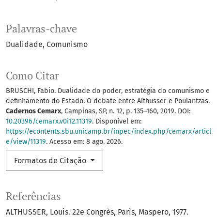
Palavras-chave
Dualidade
Comunismo
Como Citar
BRUSCHI, Fabio. Dualidade do poder, estratégia do comunismo e
definhamento do Estado. O debate entre Althusser e Poulantzas.
Cadernos Cemarx
, Campinas, SP, n. 12, p. 135–160, 2019. DOI:
10.20396/cemarx.v0i12.11319
. Disponível em:
https://econtents.sbu.unicamp.br/inpec/index.php/cemarx/articl
e/view/11319
. Acesso em: 8 ago. 2026.
Formatos de Citação
Referências
ALTHUSSER, Louis. 22e Congrès, Paris, Maspero, 1977.