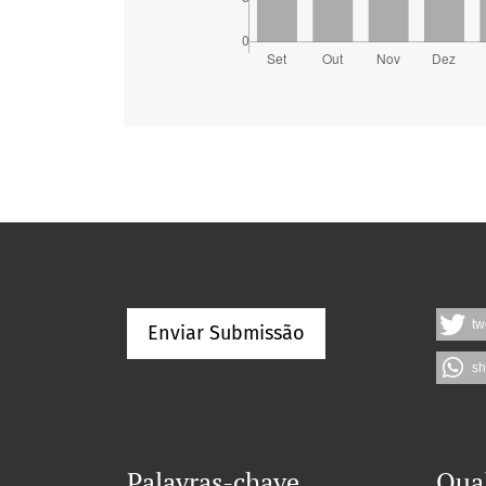
tw
Enviar Submissão
sh
Palavras-chave
Qua