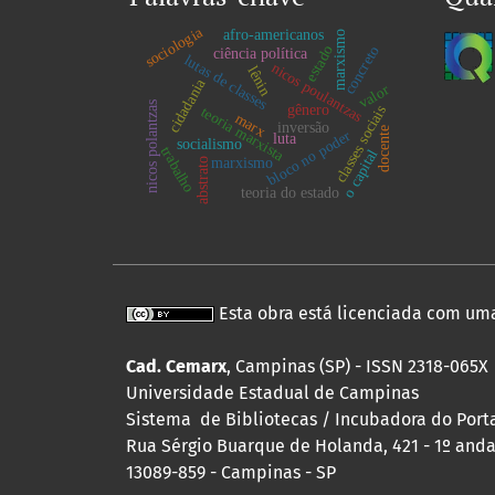
sociologia
afro-americanos
marxismo
estado
concreto
ciência política
lutas de classes
nicos poulantzas
lênin
cidadania
valor
nicos polantzas
gênero
classes sociais
teoria marxista
marx
inversão
docente
bloco no poder
luta
socialismo
trabalho
o capital
marxismo
abstrato
teoria do estado
Esta obra está licenciada com um
Cad. Cemarx
, Campinas (SP) - ISSN 2318-065X
Universidade Estadual de Campinas
Sistema de Bibliotecas / Incubadora do Portal
Rua Sérgio Buarque de Holanda, 421 - 1º andar
13089-859 - Campinas - SP