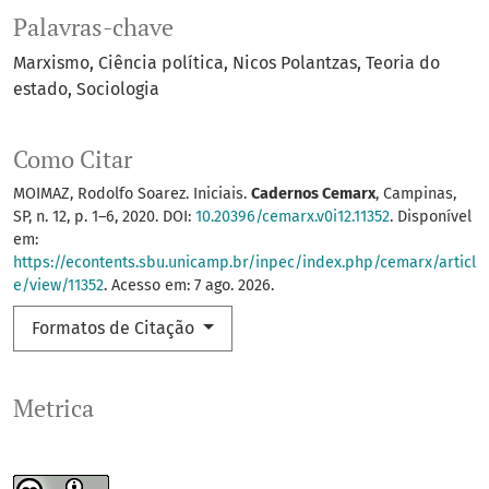
Palavras-chave
Marxismo
Ciência política
Nicos Polantzas
Teoria do
estado
Sociologia
Como Citar
MOIMAZ, Rodolfo Soarez. Iniciais.
Cadernos Cemarx
, Campinas,
SP, n. 12, p. 1–6, 2020. DOI:
10.20396/cemarx.v0i12.11352
. Disponível
em:
https://econtents.sbu.unicamp.br/inpec/index.php/cemarx/articl
e/view/11352
. Acesso em: 7 ago. 2026.
Formatos de Citação
Metrica