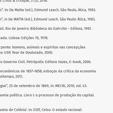
: Crisis & critique, 3 (3), 2016.
”. In: Da Matta (ed.), Edmund Leach, São Paulo, Ática, 1983.
, in Da MATTA (ed.), Edmund Leach. São Paulo: Ática, 1983.
l. Rio de Janeiro: Biblioteca do Exército – Editora, 1961.
ado. Lisboa: Edições 70, 1978.
erpente: homens, animais e espíritos nas concepções
o: USP, Tese de Doutorado, 2000.
 Governo Civil. Petrópolis: Editora Vozes, E–book, 2006.
 econômicos de 1857–1858; esboços da crítica da economia
Boitempo, 2011.
gue”, 25 de setembro de 1869, in: MECW, 2010, vol. 43.
nomia política. Livro I: o processo de produção do capital.
zeta de Colônia’. In: EIDT, Celso. O estado racional: