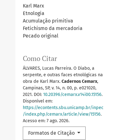
Karl Marx
Etnologia
Acumulação primitiva
Fetichismo da mercadoria
Pecado original
Como Citar
ÁLVARES, Lucas Parreira. O Diabo, a
serpente, e outras faces etnológicas na
obra de Karl Marx.
Cadernos Cemarx
,
Campinas, SP, v. 14, n. 00, p. e021020,
2021. DOI:
10.20396/cemarx.v14i00.15156
.
Disponível em:
https://econtents.sbu.unicamp.br/inpec
/index.php/cemarx/article/view/15156
.
Acesso em: 7 ago. 2026.
Formatos de Citação