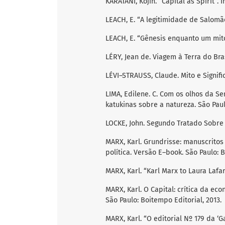
KARATANI, Kojin. “Capital as Spirit”. In
LEACH, E. “A legitimidade de Salomão
LEACH, E. “Gênesis enquanto um mito”
LÉRY, Jean de. Viagem à Terra do Brasi
LÉVI–STRAUSS, Claude. Mito e Signific
LIMA, Edilene. C. Com os olhos da S
katukinas sobre a natureza. São Paul
LOCKE, John. Segundo Tratado Sobre o
MARX, Karl. Grundrisse: manuscritos
política. Versão E–book. São Paulo: 
MARX, Karl. “Karl Marx to Laura Lafar
MARX, Karl. O Capital: crítica da eco
São Paulo: Boitempo Editorial, 2013.
MARX, Karl. “O editorial Nº 179 da ‘Ga