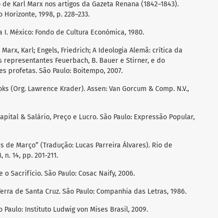
de Karl Marx nos artigos da Gazeta Renana (1842–1843).
Horizonte, 1998, p. 228–233.
ía I. México: Fondo de Cultura Económica, 1980.
Marx, Karl; Engels, Friedrich; A Ideologia Alemã: crítica da
s representantes Feuerbach, B. Bauer e Stirner, e do
s profetas. São Paulo: Boitempo, 2007.
oks (Org. Lawrence Krader). Assen: Van Gorcum & Comp. N.V.,
apital & Salário, Preço e Lucro. São Paulo: Expressão Popular,
as de Março” (Tradução: Lucas Parreira Álvares). Rio de
 n. 14, pp. 201-211.
o Sacrifício. São Paulo: Cosac Naify, 2006.
erra de Santa Cruz. São Paulo: Companhia das Letras, 1986.
o Paulo: Instituto Ludwig von Mises Brasil, 2009.