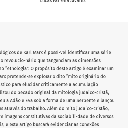
Lucas Parreira Álvares
ógicos de Karl Marx é possí-vel identificar uma série
co revolucio-nário que tangenciam as dimensões
o “etnologia”. O propósito deste artigo é examinar um
rx pretende-se explorar o dito “mito originário do
lístico para elucidar criticamente a acumulação
ilizou do pecado original da mitologia judaico-cristã,
eu a Adão e Eva sob a forma de uma Serpente e lançou
através do trabalho. Além do mito judaico-cristão,
 imagens constitutivas da sociabili-dade de diversos
s, e este artigo buscará evidenciar as conexões