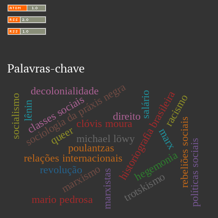
Palavras-chave
sociologia da práxis negra
decolonialidade
historiografia brasileira
salário
racismo
socialismo
classes sociais
lênin
direito
rebeliões sociais
clóvis moura
queer
marx
michael löwy
políticas sociais
poulantzas
hegemonia
relações internacionais
marxismo
revolução
marxistas
trotskismo
mario pedrosa