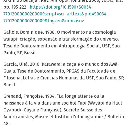
Xikrin do Bacajá”. Rev. Antropol. [online]. 2000, vol.43, n.2,
pp. 195-222 .
https://doi.org/10.1590/S0034-
77012000000200009script=sci_arttext&pid=S0034-
77012000000200009&lng=en&nrm=iso
>.
Gallois, Dominique. 1988. O movimento na cosmologia
waiãpi: criação, expansão e transformação do universo.
Tese de Doutoramento em Antropologia Social, USP, São
Paulo, SP, Brasil.
Garcia, Uirá. 2010. Karawara: a caça e o mundo dos Awá-
Guaja. Tese de Doutoramento, PPGAS da Faculdade de
Filosofia, Letras e Ciências Humanas da USP, São Paulo, SP,
Brasil.
Grenand, Françoise. 1984. “La longe attente ou la
naissance à la via dans une société Tupi (Wayãpi du Haut
Oyapock, Guyane Française). Sociéte Suisse des
Américanistes, Musée et Institut d’ethnographie / Bulletin
48.