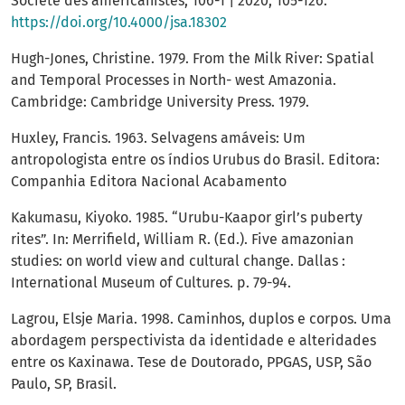
Société des américanistes, 106-1 | 2020, 105-126.
https://doi.org/10.4000/jsa.18302
Hugh-Jones, Christine. 1979. From the Milk River: Spatial
and Temporal Processes in North- west Amazonia.
Cambridge: Cambridge University Press. 1979.
Huxley, Francis. 1963. Selvagens amáveis: Um
antropologista entre os índios Urubus do Brasil. Editora:
Companhia Editora Nacional Acabamento
Kakumasu, Kiyoko. 1985. “Urubu-Kaapor girl’s puberty
rites”. In: Merrifield, William R. (Ed.). Five amazonian
studies: on world view and cultural change. Dallas :
International Museum of Cultures. p. 79-94.
Lagrou, Elsje Maria. 1998. Caminhos, duplos e corpos. Uma
abordagem perspectivista da identidade e alteridades
entre os Kaxinawa. Tese de Doutorado, PPGAS, USP, São
Paulo, SP, Brasil.