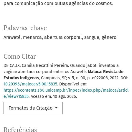
para comunicação com outras agências do cosmos.
Palavras-chave
Araweté
menarca
abertura corporal
sangue
gênero
Como Citar
DE CAUX, Camila Becattini Pereira. Quando jaboti inventou a
vagina: abertura corporal entre os Araweté.
Maloca: Revista de
Estudos Indígenas
, Campinas, SP, v. 5, n. 00, p. e022006, 2022. DOI:
10.20396/maloca.v5i00.15835
. Disponível em:
https://econtents.sbu.unicamp.br/inpec/index.php/maloca/articl
e/view/15835
. Acesso em: 10 ago. 2026.
Formatos de Citação
Referências