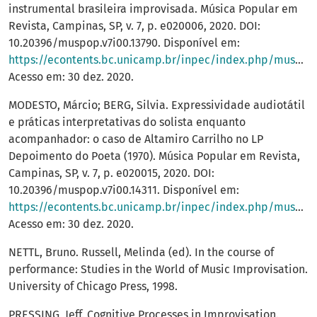
instrumental brasileira improvisada. Música Popular em
Revista, Campinas, SP, v. 7, p. e020006, 2020. DOI:
10.20396/muspop.v7i00.13790. Disponível em:
https://econtents.bc.unicamp.br/inpec/index.php/muspop/article/view/13790
Acesso em: 30 dez. 2020.
MODESTO, Márcio; BERG, Silvia. Expressividade audiotátil
e práticas interpretativas do solista enquanto
acompanhador: o caso de Altamiro Carrilho no LP
Depoimento do Poeta (1970). Música Popular em Revista,
Campinas, SP, v. 7, p. e020015, 2020. DOI:
10.20396/muspop.v7i00.14311. Disponível em:
https://econtents.bc.unicamp.br/inpec/index.php/muspop/article/view/14311
Acesso em: 30 dez. 2020.
NETTL, Bruno. Russell, Melinda (ed). In the course of
performance: Studies in the World of Music Improvisation.
University of Chicago Press, 1998.
PRESSING, Jeff. Cognitive Processes in Improvisation.