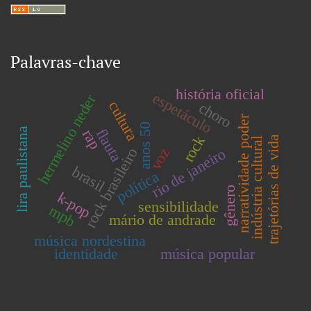
Palavras-chave
história oficial
espetáculo
hermelino neder
cultura
choro
narratividade poder
anos 50
lira paulistana
flauta
rap
rock
trajetórias de vida
indústria cultural
voz
rock brasileiro
rio de janeiro
brasil
política
gênero
k-pop
sensibilidade
mpb
mário de andrade
música nordestina
identidade
música popular