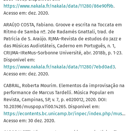
https://www.nakala.fr/nakala/data/11280/86e90f9b
.
Acesso em: dez. 2020.
ARAÚJO COSTA, Fabiano. Groove e escrita na Toccata em
Ritmo de Samba nº. 2de Radamés Gnattali, trad. de
Patrícia de S. Araújo. RJMA–Revista de estudos do Jazz e
das Músicas Audiotáteis, Caderno em Português, n. 1,
CRIJMA–IReMus–Sorbonne Université, abr. 2018b, p. 1-23.
Disponível em:
https://www.nakala.fr/nakala/data/11280/7ebd0ad3
.
Acesso em: dez. 2020.
CABRAL, Roberta Mourim. Elementos da improvisação na
performance de Marcus Tardelli. Música Popular em
Revista, Campinas, SP, v. 7, p. e020012, 2020. DOI:
10.20396/muspop.v7i00.14265. Disponível em:
https://econtents.bc.unicamp.br/inpec/index.php/muspop/article/view/14265
Acesso em: 30 dez. 2020.