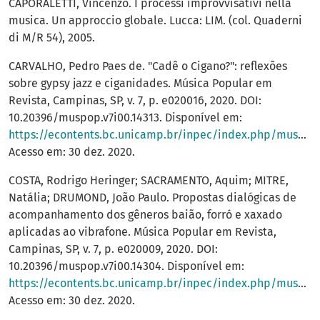
CAPORALETTI, Vincenzo. I processi improvvisativi nella
musica. Un approccio globale. Lucca: LIM. (col. Quaderni
di M/R 54), 2005.
CARVALHO, Pedro Paes de. "Cadê o Cigano?": reflexões
sobre gypsy jazz e ciganidades. Música Popular em
Revista, Campinas, SP, v. 7, p. e020016, 2020. DOI:
10.20396/muspop.v7i00.14313. Disponível em:
https://econtents.bc.unicamp.br/inpec/index.php/muspop/article/view/14313
Acesso em: 30 dez. 2020.
COSTA, Rodrigo Heringer; SACRAMENTO, Aquim; MITRE,
Natália; DRUMOND, João Paulo. Propostas dialógicas de
acompanhamento dos gêneros baião, forró e xaxado
aplicadas ao vibrafone. Música Popular em Revista,
Campinas, SP, v. 7, p. e020009, 2020. DOI:
10.20396/muspop.v7i00.14304. Disponível em:
https://econtents.bc.unicamp.br/inpec/index.php/muspop/article/view/14304
Acesso em: 30 dez. 2020.