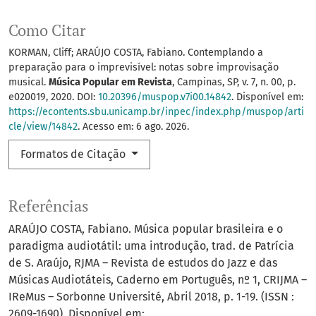
Como Citar
KORMAN, Cliff; ARAÚJO COSTA, Fabiano. Contemplando a
preparação para o imprevisível: notas sobre improvisação
musical.
Música Popular em Revista
, Campinas, SP, v. 7, n. 00, p.
e020019, 2020. DOI:
10.20396/muspop.v7i00.14842
. Disponível em:
https://econtents.sbu.unicamp.br/inpec/index.php/muspop/arti
cle/view/14842
. Acesso em: 6 ago. 2026.
Formatos de Citação
Referências
ARAÚJO COSTA, Fabiano. Música popular brasileira e o
paradigma audiotátil: uma introdução, trad. de Patrícia
de S. Araújo, RJMA – Revista de estudos do Jazz e das
Músicas Audiotáteis, Caderno em Português, nº 1, CRIJMA –
IReMus – Sorbonne Université, Abril 2018, p. 1-19. (ISSN :
2609-1690). Disponível em: