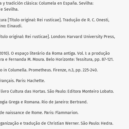
a y tradición clásica: Columela en España. Sevilha:
e Sevilha.
ura [Título original: Rei rusticae]. Tradução de R. C. Onesti,
no: Einaudi.
tulo original: Rei rusticae]. London: Harvard University Press,
(2010). O espaço literário da Roma antiga. Vol. I: a produção
ra e Fernanda M. Moura. Belo Horizonte: Tessitura, pp. 87-121.
lio in Columella. Prometheus. Firenze, n.3, pp. 225-240.
français. Paris: Hachette.
 livro Cultura das Hortas. São Paulo: Editora Monteiro Lobato.
ologia Grega e Romana. Rio de Janeiro: Bertrand.
conde naissance de Rome. Paris: Flammarion.
rganização e tradução de Christian Werner. São Paulo: Hedra.