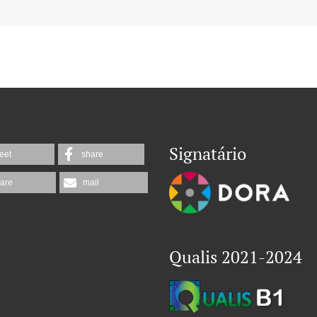
Signatário
eet
share
are
mail
Qualis 2021-2024