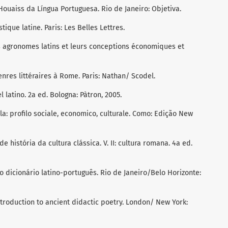
Houaiss da Língua Portuguesa. Rio de Janeiro: Objetiva.
tique latine. Paris: Les Belles Lettres.
es agronomes latins et leurs conceptions économiques et
genres littéraires à Rome. Paris: Nathan/ Scodel.
l latino. 2a ed. Bologna: Pàtron, 2005.
lla: profilo sociale, economico, culturale. Como: Edição New
e história da cultura clássica. V. II: cultura romana. 4a ed.
mo dicionário latino-português. Rio de Janeiro/Belo Horizonte:
introduction to ancient didactic poetry. London/ New York: