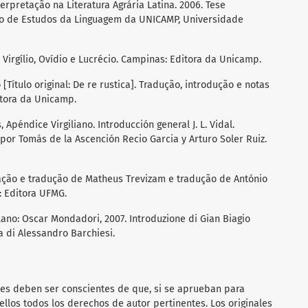
erpretação na Literatura Agrária Latina. 2006. Tese
tuto de Estudos da Linguagem da UNICAMP, Universidade
: Virgílio, Ovídio e Lucrécio. Campinas: Editora da Unicamp.
Título original: De re rustica]. Tradução, introdução e notas
tora da Unicamp.
 Apéndice Virgiliano. Introducción general J. L. Vidal.
por Tomás de la Ascención Recio Garcia y Arturo Soler Ruiz.
ização e tradução de Matheus Trevizam e tradução de António
e: Editora UFMG.
ilano: Oscar Mondadori, 2007. Introduzione di Gian Biagio
a di Alessandro Barchiesi.
res deben ser conscientes de que, si se aprueban para
 ellos todos los derechos de autor pertinentes.
Los originales