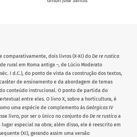
Gilson José Santos
 e comparativamente, dois livros (X-XI) do
De re rustica
ade rural em Roma antiga –, de Lúcio Moderato
. I d.C.), do ponto de vista da construção dos textos,
o caráter de ensinamento e da abordagem de temas
 do conteúdo instrucional. O ponto de partida do
textual entre eles. O livro X, sobre a horticultura, é
 como uma espécie de complemento às
Geórgicas IV
Esse livro, por ser o único no conjunto do
De re rustica
a
 lugar especial na obra; além disso, ele é reescrito em
bsequente (XI), gerando assim uma versão