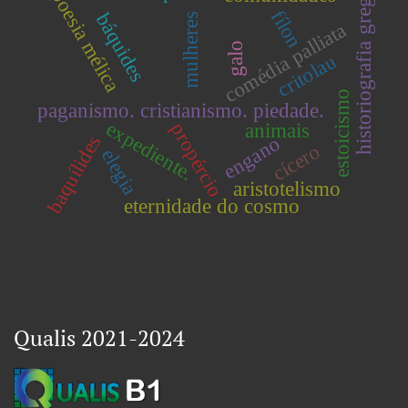
poesia mélica
historiografia grega
fílon
báquides
mulheres
comédia palliata
galo
critolau
estoicismo
paganismo. cristianismo. piedade.
expediente.
propércio
animais
baquílides
engano
cícero
elegia
aristotelismo
eternidade do cosmo
Qualis 2021-2024