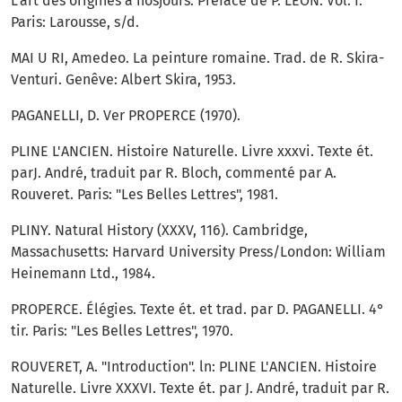
L'art des origines à nosjours. Préface de P. LÉON. Vol. I.
Paris: Larousse, s/d.
MAI U RI, Amedeo. La peinture romaine. Trad. de R. Skira-
Venturi. Genêve: Albert Skira, 1953.
PAGANELLI, D. Ver PROPERCE (1970).
PLINE L'ANCIEN. Histoire Naturelle. Livre xxxvi. Texte ét.
parJ. André, traduit par R. Bloch, commenté par A.
Rouveret. Paris: "Les Belles Lettres", 1981.
PLINY. Natural History (XXXV, 116). Cambridge,
Massachusetts: Harvard University Press/London: William
Heinemann Ltd., 1984.
PROPERCE. Élégies. Texte ét. et trad. par D. PAGANELLI. 4°
tir. Paris: "Les Belles Lettres", 1970.
ROUVERET, A. "Introduction". ln: PLINE L'ANCIEN. Histoire
Naturelle. Livre XXXVI. Texte ét. par J. André, traduit par R.