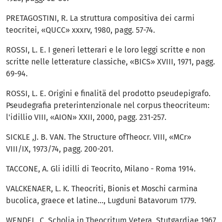
PRETAGOSTINI, R. La struttura compositiva dei carmi
teocritei, «QUCC» xxxrv, 1980, pagg. 57-74.
ROSSI, L. E. I generi letterari e le loro leggi scritte e non
scritte nelle letterature classiche, «BICS» XVIII, 1971, pagg.
69-94.
ROSSI, L. E. Origini e finalitä del prodotto pseudepigrafo.
Pseudegrafia preterintenzionale nel corpus theocriteum:
l'idillio VIII, «AION» XXII, 2000, pagg. 231-257.
SICKLE ,J. B. VAN. The Structure ofTheocr. VIII, «MCr»
VIII/IX, 1973/74, pagg. 200-201.
TACCONE, A. Gli idilli di Teocrito, Milano - Roma 1914.
VALCKENAER, L. K. Theocriti, Bionis et Moschi carmina
bucolica, graece et latine..., Lugduni Batavorum 1779.
WENDEL, C. Scholia in Theocritum Vetera, Stutgardiae 1967