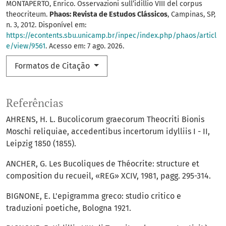
MONTAPERTO, Enrico. Osservazioni sull’idillio VIII del corpus
theocriteum.
Phaos: Revista de Estudos Clássicos
, Campinas, SP,
n. 3, 2012. Disponível em:
https://econtents.sbu.unicamp.br/inpec/index.php/phaos/articl
e/view/9561
. Acesso em: 7 ago. 2026.
Formatos de Citação
Referências
AHRENS, H. L. Bucolicorum graecorum Theocriti Bionis
Moschi reliquiae, accedentibus incertorum idylliis I - II,
Leipzig 1850 (1855).
ANCHER, G. Les Bucoliques de Théocrite: structure et
composition du recueil, «REG» XCIV, 1981, pagg. 295-314.
BIGNONE, E. L'epigramma greco: studio critico e
traduzioni poetiche, Bologna 1921.