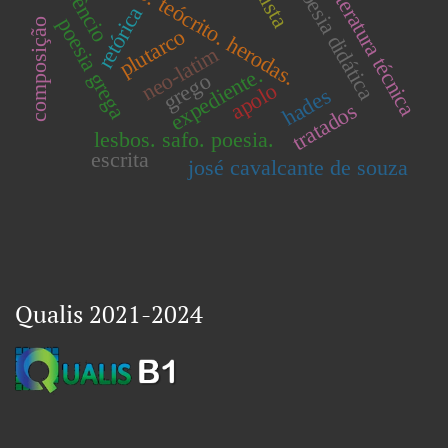
mimo. idílio. teócrito. herodas.
terêncio
poesia didática
literatura técnica
retórica
poesia grega
composição
plutarco
neo-latim
expediente.
grego
apolo
hades
tratados
lesbos. safo. poesia.
escrita
josé cavalcante de souza
Qualis 2021-2024