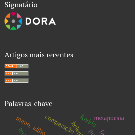
Signatário
Artigos mais recentes
Palavras-chave
comparação
Ândria
metapoesia
helenista