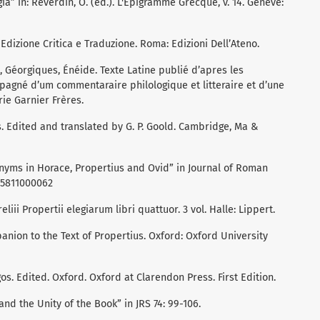
gia” in: Reverdin, O. (ed.). L'Épigramme Grecque, v. 14. Genève:
 Edizione Critica e Traduzione. Roma: Edizioni Dell’Ateno.
es, Géorgiques, Énéide. Texte Latine publié d’apres les
mpagné d’um commentaraire philologique et litteraire et d’une
rie Garnier Frères.
es. Edited and translated by G. P. Goold. Cambridge, Ma &
onyms in Horace, Propertius and Ovid” in Journal of Roman
435811000062
eliii Propertii elegiarum libri quattuor. 3 vol. Halle: Lippert.
panion to the Text of Propertius. Oxford: Oxford University
os. Edited. Oxford. Oxford at Clarendon Press. First Edition.
and the Unity of the Book” in JRS 74: 99-106.