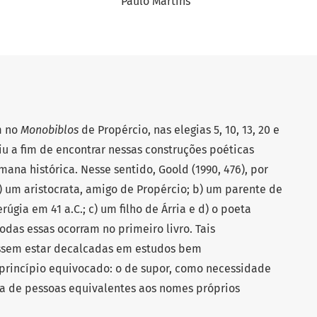
Paulo Martins
m no
Monobiblos
de Propércio, nas elegias 5, 10, 13, 20 e
tiu a fim de encontrar nessas construções poéticas
mana histórica. Nesse sentido, Goold (1990, 476), por
 um aristocrata, amigo de Propércio; b) um parente de
úgia em 41 a.C.; c) um filho de Árria e d) o poeta
das essas ocorram no primeiro livro. Tais
ssem estar decalcadas em estudos bem
rincípio equivocado: o de supor, como necessidade
eta de pessoas equivalentes aos nomes próprios