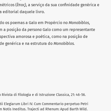
tricos (ἔπος), a serviço da sua confinidade genérica e
 editorial daquele livro.
ando os poemas a Galo em Propércio no
Monobiblos
,
em a posição da
persona
Galo como um representante
rspectiva amorosa e poética, como na posição de
de genérica e na estrutura do
Monobiblos.
in Rivista di Filologia e di Istruzione Classica, 21: 46-56.
ertii Elegiarum Libri IV. Cum Commentario perpetuo Petri
 Notis Ineditus. Trajecti ad Rhenum: Apud Barth Wild.