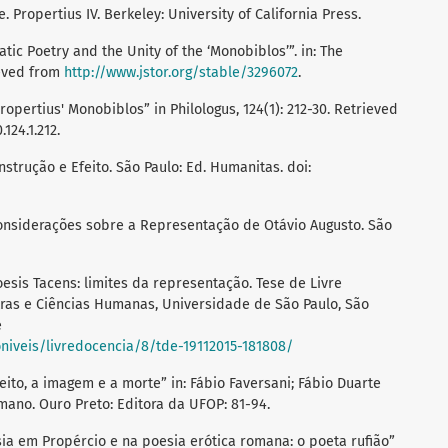
re. Propertius IV. Berkeley: University of California Press.
atic Poetry and the Unity of the ‘Monobiblos’”. in: The
rieved from
http://www.jstor.org/stable/3296072
.
Propertius' Monobiblos” in Philologus, 124(1): 212-30. Retrieved
.124.1.212.
nstrução e Efeito. São Paulo: Ed. Humanitas. doi:
 Considerações sobre a Representação de Otávio Augusto. São
Poesis Tacens: limites da representação. Tese de Livre
etras e Ciências Humanas, Universidade de São Paulo, São
e
oniveis/livredocencia/8/tde-19112015-181808/
reito, a imagem e a morte” in: Fábio Faversani; Fábio Duarte
omano. Ouro Preto: Editora da UFOP: 81-94.
sia em Propércio e na poesia erótica romana: o poeta rufião”