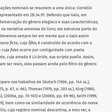
cações nominais se resumem a uma única: Cornélio
apresentado em 2B.34.91. Defendo que Galo, em
 demarcação do gênero elegíaco e suas características;
 na narrativa amorosa do livro; ora estrutura parte do
 Devemos sempre ter em mente que o Galo assim
sona ficta
, cujo ἦθος é construído de acordo com o
e cuja
fides
ocorre por contiguidade com poeta
e, cuja amada é Licóride, sua
scripta
puella
. Assim,
m ser reais, elas passam ainda pelo filtro do gênero
aro nos trabalhos de Skutsch (1906, pp. 144 ss.),
75, p. 67, n. 66), Thomas (1979, pp. 203 ss.), King (1980,
5), (2006a, pp. 70-103) e (2006b, pp. 69-96), Keith (1999,
. 99), bem como na similaridade de ocorrência do nome
lio, cujo registro nominal descortina, a meu ver, a