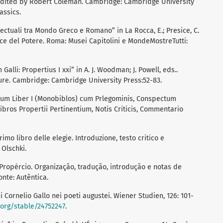
. Edited by Robert Coleman. Cambridge: Cambridge University
assics.
ellectuali tra Mondo Greco e Romano” in La Rocca, E.; Presice, C.
Facce del Potere. Roma: Musei Capitolini e MondeMostreTutti:
alli: Propertius I xxi” in A. J. Woodman; J. Powell, eds..
ture. Cambridge: Cambridge University Press:52-83.
egiarum Liber I (Monobiblos) cum Prlegominis, Conspectum
ros Propertii Pertinentium, Notis Criticis, Commentario
primo libro delle elegie. Introduzione, testo critico e
 Olschki.
o Propércio. Organização, tradução, introdução e notas de
onte: Autêntica.
di Cornelio Gallo nei poeti augustei. Wiener Studien, 126: 101-
.org/stable/24752247
.