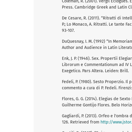
Coleman, R. (2001). Vergil Eclogues
Press. Cambridge Greek and Latin Cl
De Cesare, R. (2011). “Ritratti di Int
P.; Lo Monaco, A. Ritratti. Le tante 
93-107.
DuQuesnay, I. M. (1992) “In Memoriam G
Author and Audience in Latin Litera
Enk, J. P. (1946). Sex. Propertii El
Librorum e Commentationum ad IV Lib
Exegetico. Pars Altera. Leiden: Brill.
Fedeli, P. (1980). Sesto Properzio. Il 
commento a cura di P. Fedeli. Firenzi:
Flores, G. G. (2014). Elegias de Sext
Guilherme Gontijo Flores. Belo Horiz
Gagliardi, P. (2013). Orfeo e l'ombra 
126. Retrieved from
http://www.jstor