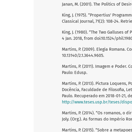
Janan, M. (2001). The Politics of Desi
King, J. (1975). “Propertius' Programm
Classical Journal, 71(2): 108-24. Ret
King, J. (1980). “The Two Galluses of 
4 Jan. 2018, from doi:10.1524/phil.1980
Martins, P. (2009). Elegia Romana. Co
10.13140/2.1.3644.9605.
Martins, P. (2011). Imagem e Poder.
Paulo: Edusp.
Martins, P. (2013). Pictura Loquens, 
Docência, Faculdade de Filosofia, L
Paulo. Recuperado em 2018-01-21, d
http://www.teses.usp.br/teses/disp
Martins, P. (2014). “Os romanos, o di
Joly. (Org.). As formas do Império R
Martins, P. (2015). “Sobre a metapoe