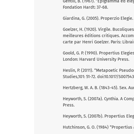
Gentili, B. (1967). “Epigramma ed ele
Fondation Hardt: 37-68.
Giardina, G. (2005). Properzio Elegie.
Goelzer, H. (1920). Virgile. Bucoliqu
meilleures éditions critiques. Acco
carte par Henri Goelzer. Paris: Librai
Goold, G. P. (1990). Propertius Elegi
London: Harvard University Press.
Heslin, P. (2011). “Metapoetic Pseud
Studies,101: 51-72. doi:10.1017/S0075
Hertzberg, W. A. B. (1843-45). Sex. Aur
Heyworth, S. (2007a). Cynthia. A Com
Press.
Heyworth, S. (2007b). Propertius Eleg
Hutchinson, G. O. (1984) “Propertius 