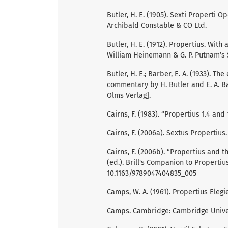
Butler, H. E. (1905). Sexti Properti 
Archibald Constable & CO Ltd.
Butler, H. E. (1912). Propertius. With
William Heinemann & G. P. Putnam’s 
Butler, H. E.; Barber, E. A. (1933). T
commentary by H. Butler and E. A. Ba
Olms Verlag].
Cairns, F. (1983). “Propertius 1.4 and 
Cairns, F. (2006a). Sextus Propertiu
Cairns, F. (2006b). “Propertius and t
(ed.). Brill's Companion to Propertius
10.1163/9789047404835_005
Camps, W. A. (1961). Propertius Elegi
Camps. Cambridge: Cambridge Univer