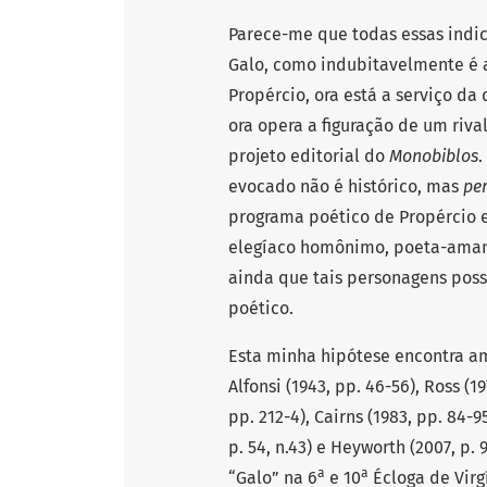
Parece-me que todas essas indi
Galo, como indubitavelmente é 
Propércio, ora está a serviço da
ora opera a figuração de um rival
projeto editorial do
Monobiblos
.
evocado não é histórico, mas
per
programa poético de Propércio 
elegíaco homônimo, poeta-amant
ainda que tais personagens possa
poético.
Esta minha hipótese encontra amp
Alfonsi (1943, pp. 46-56), Ross (19
pp. 212-4), Cairns (1983, pp. 84-9
p. 54, n.43) e Heyworth (2007, p
a
a
“Galo” na 6
e 10
Écloga de Virgí