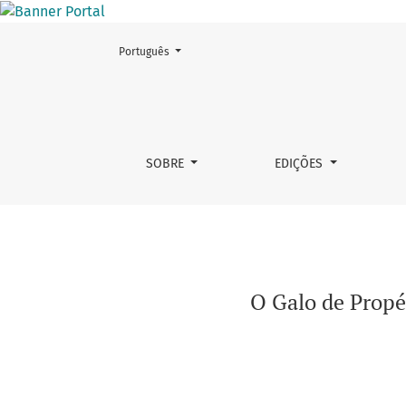
Mudar o idioma. O atual é:
Português
O Galo de Propércio no Monobiblos: amizade 
SOBRE
EDIÇÕES
O Galo de Propé