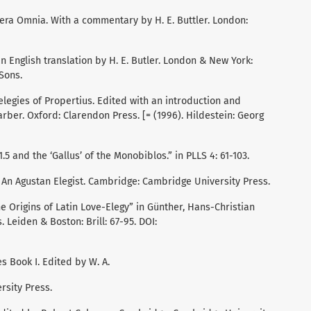
Opera Omnia. With a commentary by H. E. Buttler. London:
 an English translation by H. E. Butler. London & New York:
Sons.
he elegies of Propertius. Edited with an introduction and
rber. Oxford: Clarendon Press. [= (1996). Hildestein: Georg
1.5 and the ‘Gallus’ of the Monobiblos.” in PLLS 4: 61-103.
s. An Agustan Elegist. Cambridge: Cambridge University Press.
he Origins of Latin Love-Elegy” in Günther, Hans-Christian
. Leiden & Boston: Brill: 67-95. DOI:
es Book I. Edited by W. A.
sity Press.