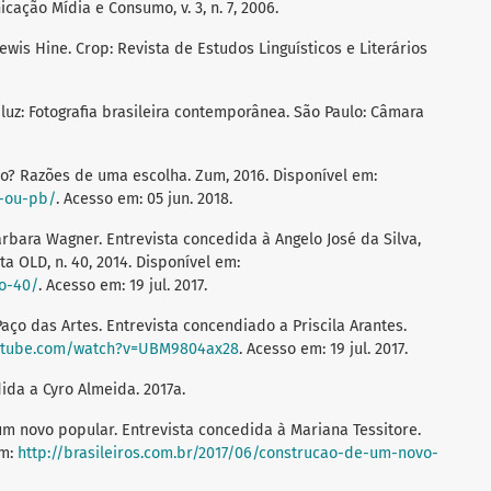
ção Mídia e Consumo, v. 3, n. 7, 2006.
is Hine. Crop: Revista de Estudos Linguísticos e Literários
uz: Fotografia brasileira contemporânea. São Paulo: Câmara
co? Razões de uma escolha. Zum, 2016. Disponível em:
r-ou-pb/
. Acesso em: 05 jun. 2018.
bara Wagner. Entrevista concedida à Angelo José da Silva,
ta OLD, n. 40, 2014. Disponível em:
no-40/
. Acesso em: 19 jul. 2017.
o das Artes. Entrevista concendiado a Priscila Arantes.
outube.com/watch?v=UBM9804ax28
. Acesso em: 19 jul. 2017.
da a Cyro Almeida. 2017a.
m novo popular. Entrevista concedida à Mariana Tessitore.
em:
http://brasileiros.com.br/2017/06/construcao-de-um-novo-