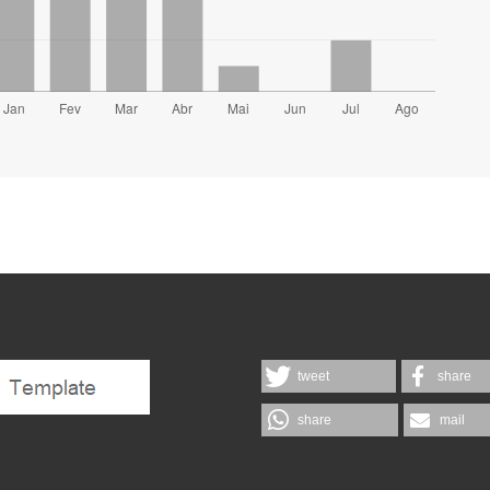
tweet
share
share
mail