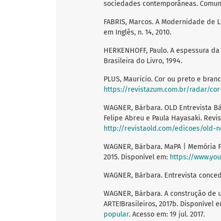
sociedades contemporâneas. Comunica
FABRIS, Marcos. A Modernidade de Lew
em Inglês, n. 14, 2010.
HERKENHOFF, Paulo. A espessura da l
Brasileira do Livro, 1994.
PLUS, Mauricio. Cor ou preto e bran
https://revistazum.com.br/radar/co
WAGNER, Bárbara. OLD Entrevista Bár
Felipe Abreu e Paula Hayasaki. Revis
http://revistaold.com/edicoes/old-
WAGNER, Bárbara. MaPA | Memória Paç
2015. Disponível em:
https://www.y
WAGNER, Bárbara. Entrevista concedi
WAGNER, Bárbara. A construção de u
ARTE!Brasileiros, 2017b. Disponível 
popular
. Acesso em: 19 jul. 2017.