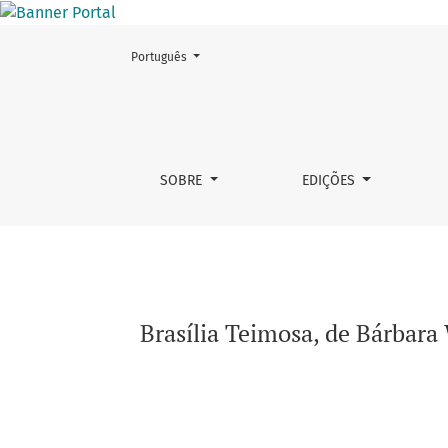
Mudar o idioma. O atual é:
Português
Brasília Teimosa, de Bárbara Wagner, diante
SOBRE
EDIÇÕES
Brasília Teimosa, de Bárbara