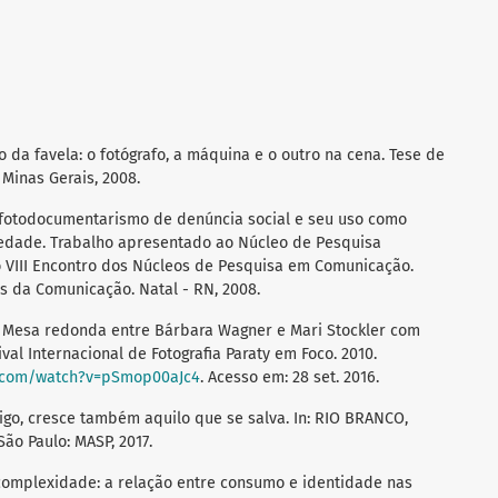
da favela: o fotógrafo, a máquina e o outro na cena. Tese de
Minas Gerais, 2008.
 fotodocumentarismo de denúncia social e seu uso como
edade. Trabalho apresentado ao Núcleo de Pesquisa
o VIII Encontro dos Núcleos de Pesquisa em Comunicação.
as da Comunicação. Natal - RN, 2008.
 Mesa redonda entre Bárbara Wagner e Mari Stockler com
val Internacional de Fotografia Paraty em Foco. 2010.
e.com/watch?v=pSmop00aJc4
. Acesso em: 28 set. 2016.
rigo, cresce também aquilo que se salva. In: RIO BRANCO,
ão Paulo: MASP, 2017.
 complexidade: a relação entre consumo e identidade nas