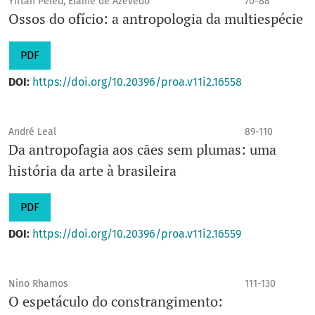
Yiftah Peled, Elaine de Azevedo
70-88
Ossos do ofício: a antropologia da multiespécie
PDF
DOI:
https://doi.org/10.20396/proa.v11i2.16558
André Leal
89-110
Da antropofagia aos cães sem plumas: uma
história da arte à brasileira
PDF
DOI:
https://doi.org/10.20396/proa.v11i2.16559
Nino Rhamos
111-130
O espetáculo do constrangimento: