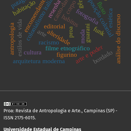
colonialismo italiano
canto-dança
exposição colonial
encomendante
habitação
resenha
corpo
fluxo
fotografia
estética
habitus
análise do discurso
estilos de vida
editorial
antropologia
guarani
funk
proa
arte
alteridade
moda
racismo
arte e poder
filme etnográfico
cultura
bordado
figurino
arquitetura moderna
Proa: Revista de Antropologia e Arte., Campinas (SP) -
ISSN 2175-6015.
Universidade Estadual de Campinas