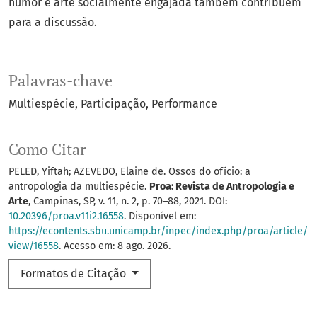
humor e arte socialmente engajada também contribuem
para a discussão.
Palavras-chave
Multiespécie
Participação
Performance
Como Citar
PELED, Yiftah; AZEVEDO, Elaine de. Ossos do ofício: a
antropologia da multiespécie.
Proa: Revista de Antropologia e
Arte
, Campinas, SP, v. 11, n. 2, p. 70–88, 2021. DOI:
10.20396/proa.v11i2.16558
. Disponível em:
https://econtents.sbu.unicamp.br/inpec/index.php/proa/article/
view/16558
. Acesso em: 8 ago. 2026.
Formatos de Citação