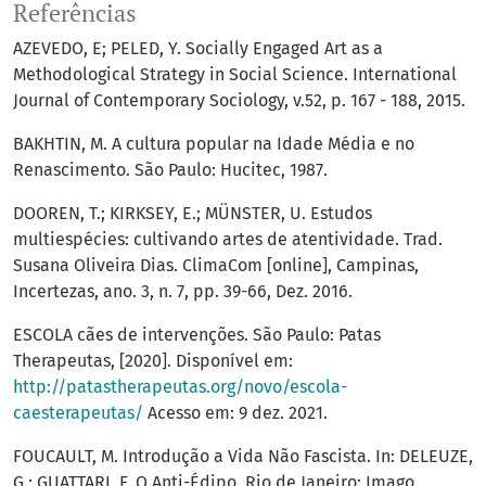
Referências
AZEVEDO, E; PELED, Y. Socially Engaged Art as a
Methodological Strategy in Social Science. International
Journal of Contemporary Sociology, v.52, p. 167 - 188, 2015.
BAKHTIN, M. A cultura popular na Idade Média e no
Renascimento. São Paulo: Hucitec, 1987.
DOOREN, T.; KIRKSEY, E.; MÜNSTER, U. Estudos
multiespécies: cultivando artes de atentividade. Trad.
Susana Oliveira Dias. ClimaCom [online], Campinas,
Incertezas, ano. 3, n. 7, pp. 39-66, Dez. 2016.
ESCOLA cães de intervenções. São Paulo: Patas
Therapeutas, [2020]. Disponível em:
http://patastherapeutas.org/novo/escola-
caesterapeutas/
Acesso em: 9 dez. 2021.
FOUCAULT, M. Introdução a Vida Não Fascista. In: DELEUZE,
G.; GUATTARI, F. O Anti-Édipo. Rio de Janeiro: Imago