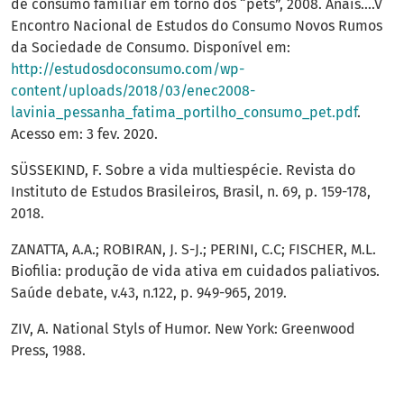
de consumo familiar em torno dos “pets”, 2008. Anais....V
Encontro Nacional de Estudos do Consumo Novos Rumos
da Sociedade de Consumo. Disponível em:
http://estudosdoconsumo.com/wp-
content/uploads/2018/03/enec2008-
lavinia_pessanha_fatima_portilho_consumo_pet.pdf
.
Acesso em: 3 fev. 2020.
SÜSSEKIND, F. Sobre a vida multiespécie. Revista do
Instituto de Estudos Brasileiros, Brasil, n. 69, p. 159-178,
2018.
ZANATTA, A.A.; ROBIRAN, J. S-J.; PERINI, C.C; FISCHER, M.L.
Biofilia: produção de vida ativa em cuidados paliativos.
Saúde debate, v.43, n.122, p. 949-965, 2019.
ZIV, A. National Styls of Humor. New York: Greenwood
Press, 1988.