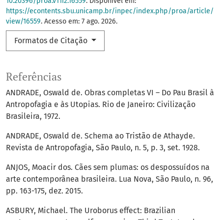
10.20396/proa.v11i2.16559
. Disponível em:
https://econtents.sbu.unicamp.br/inpec/index.php/proa/article/
view/16559
. Acesso em: 7 ago. 2026.
Formatos de Citação
Referências
ANDRADE, Oswald de. Obras completas VI – Do Pau Brasil à
Antropofagia e às Utopias. Rio de Janeiro: Civilização
Brasileira, 1972.
ANDRADE, Oswald de. Schema ao Tristão de Athayde.
Revista de Antropofagia, São Paulo, n. 5, p. 3, set. 1928.
ANJOS, Moacir dos. Cães sem plumas: os despossuídos na
arte contemporânea brasileira. Lua Nova, São Paulo, n. 96,
pp. 163-175, dez. 2015.
ASBURY, Michael. The Uroborus effect: Brazilian