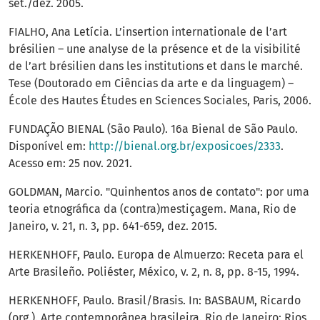
set./dez. 2005.
FIALHO, Ana Letícia. L’insertion internationale de l’art
brésilien – une analyse de la présence et de la visibilité
de l’art brésilien dans les institutions et dans le marché.
Tese (Doutorado em Ciências da arte e da linguagem) –
École des Hautes Études en Sciences Sociales, Paris, 2006.
FUNDAÇÃO BIENAL (São Paulo). 16a Bienal de São Paulo.
Disponível em:
http://bienal.org.br/exposicoes/2333
.
Acesso em: 25 nov. 2021.
GOLDMAN, Marcio. "Quinhentos anos de contato": por uma
teoria etnográfica da (contra)mestiçagem. Mana, Rio de
Janeiro, v. 21, n. 3, pp. 641-659, dez. 2015.
HERKENHOFF, Paulo. Europa de Almuerzo: Receta para el
Arte Brasileño. Poliéster, México, v. 2, n. 8, pp. 8-15, 1994.
HERKENHOFF, Paulo. Brasil/Brasis. In: BASBAUM, Ricardo
(org.). Arte contemporânea brasileira. Rio de Janeiro: Rios