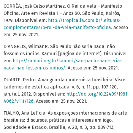
CORRÊA, José Celso Martinez. O Rei da Vela – Manifesto
Oficina. Arte em Revista 1 – Anos 60. São Paulo, Kairós,
1979. Disponível em:
http://tropicalia.com.br/leituras-
complementares/o-rei-da-vela-manifesto-oficina
. Acesso
em: 25 nov. 2021.
D’ANGELIS, Wilmar R. São Paulo não seria nada, não
fossem os índios. Kamuri [página de internet]. Disponível
em:
http://kamuri.org.br/kamuri/sao-paulo-nao-seria-
nada-nao-fossem-os-indios/
. Acesso em: 25 nov. 2021.
DUARTE, Pedro. A vanguarda modernista brasileira. Viso:
cadernos de estética aplicada, v. 6, n. 11, pp. 107-120,
jan./jul. 2012. Disponível em:
http://doi.org/10.22409/1981-
4062/v11i/126
. Acesso em: 25 nov. 2021.
FIALHO, Ana Letícia. As exposições internacionais de arte
brasileira: discursos, práticas e interesses em jogo.
Sociedade e Estado, Brasília, v. 20, n. 3, pp. 689-713,