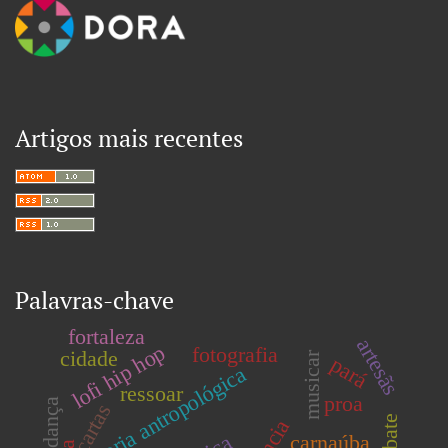
Artigos mais recentes
Palavras-chave
fortaleza
artesãs
lofi hip hop
fotografia
cidade
musicar
pará
teoria antropológica
ressoar
proa
mudança
cartas
debate
carnaúba