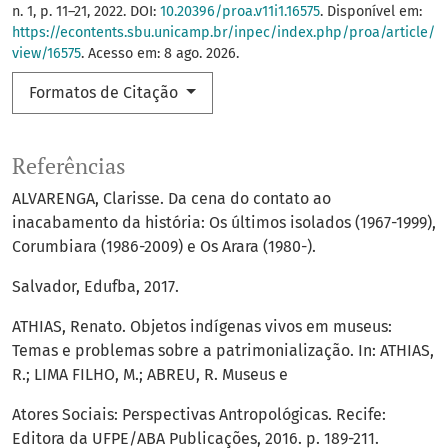
n. 1, p. 11–21, 2022. DOI:
10.20396/proa.v11i1.16575
. Disponível em:
https://econtents.sbu.unicamp.br/inpec/index.php/proa/article/
view/16575
. Acesso em: 8 ago. 2026.
Formatos de Citação
Referências
ALVARENGA, Clarisse. Da cena do contato ao
inacabamento da história: Os últimos isolados (1967-1999),
Corumbiara (1986-2009) e Os Arara (1980-).
Salvador, Edufba, 2017.
ATHIAS, Renato. Objetos indígenas vivos em museus:
Temas e problemas sobre a patrimonialização. In: ATHIAS,
R.; LIMA FILHO, M.; ABREU, R. Museus e
Atores Sociais: Perspectivas Antropológicas. Recife:
Editora da UFPE/ABA Publicações, 2016. p. 189-211.