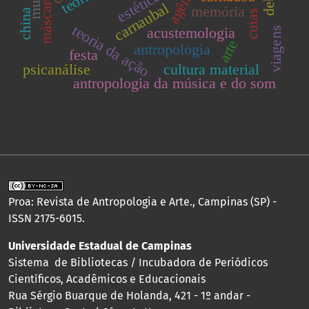
agência
estética
máscara
carnaubal
memória
china
cuias
teoria da ação
acustemologia
viagens
arte
antropologia
festa
psicanálise
cultura material
antropologia da música e do som
Proa: Revista de Antropologia e Arte., Campinas (SP) -
ISSN 2175-6015.
Universidade Estadual de Campinas
Sistema de Bibliotecas / Incubadora de Periódicos
Científicos, Acadêmicos e Educacionais
Rua Sérgio Buarque de Holanda, 421 - 1º andar -