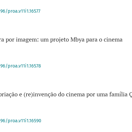
396/proa.v11i1.16577
ra por imagem: um projeto Mbya para o cinema
396/proa.v11i1.16578
priação e (re)invenção do cinema por uma família
396/proa.v11i1.16590