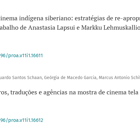
cinema indígena siberiano: estratégias de re-aprop
rabalho de Anastasia Lapsui e Markku Lehmuskalli
396/proa.v11i1.16611
duardo Santos Schaan, Geórgia de Macedo Garcia, Marcus Antonio Schi
os, traduções e agências na mostra de cinema tela
396/proa.v11i1.16612