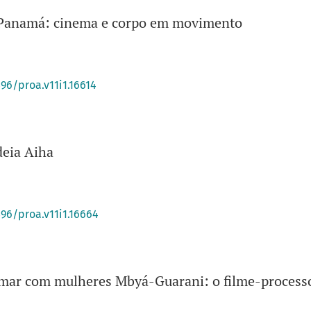
o Panamá: cinema e corpo em movimento
396/proa.v11i1.16614
deia Aiha
396/proa.v11i1.16664
lmar com mulheres Mbyá-Guarani: o filme-process