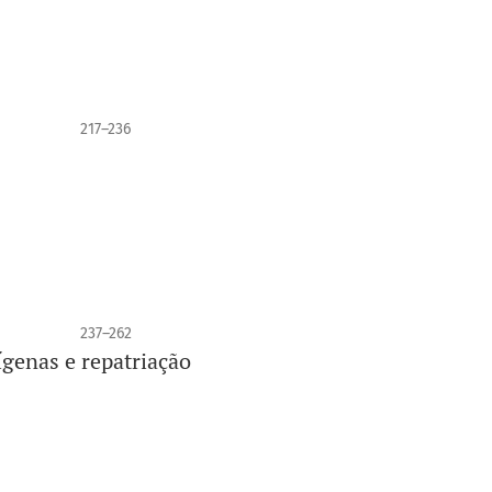
217–236
237–262
genas e repatriação