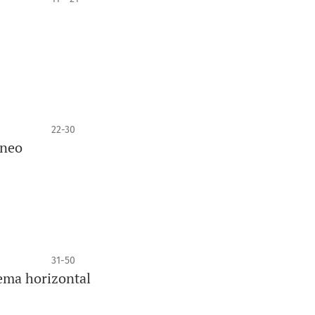
22-30
âneo
31-50
ema horizontal