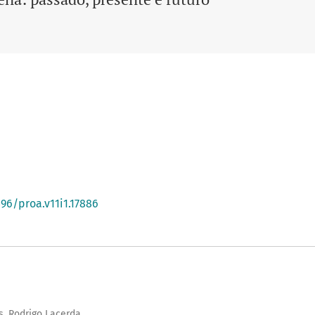
396/proa.v11i1.17886
s, Rodrigo Lacerda