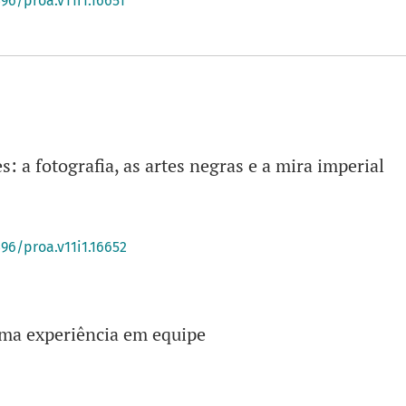
396/proa.v11i1.16651
: a fotografia, as artes negras e a mira imperial
396/proa.v11i1.16652
uma experiência em equipe