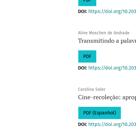
DOI:
https://doi.org/10.20
Aline Moschen de Andrade
Transmitindo a palav
PDF
DOI:
https://doi.org/10.20
Carolina Soler
Cine-recoleção: apro
PDF (Espanhol)
DOI:
https://doi.org/10.20