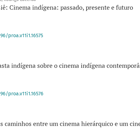
iê: Cinema indígena: passado, presente e futuro
396/proa.v11i1.16575
asta indígena sobre o cinema indígena contempor
396/proa.v11i1.16576
s caminhos entre um cinema hierárquico e um cin