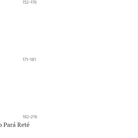
152–170
171–181
182–216
o Pará Reté