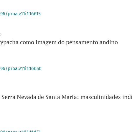
396/proa.v11i1.16615
o
aypacha como imagem do pensamento andino
396/proa.v11i1.16650
erra Nevada de Santa Marta: masculinidades indí