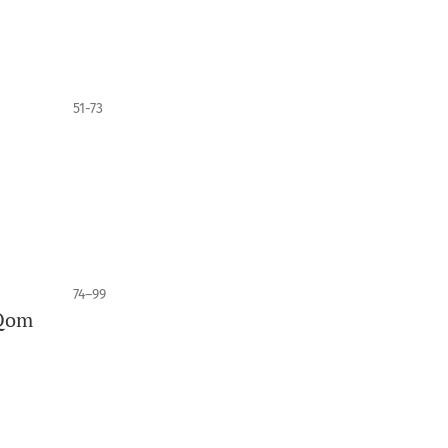
51-73
74–99
 Qom