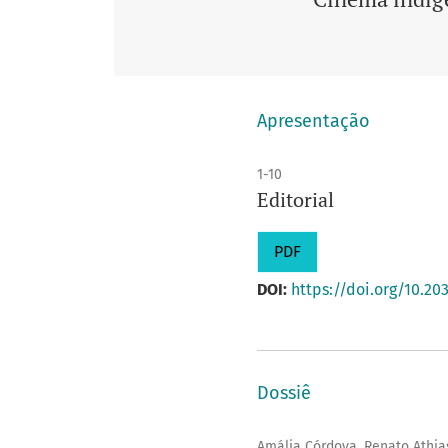
Apresentação
1-10
Editorial
PDF
DOI:
https://doi.org/10.20
Dossiê
Amália Córdova, Renato Athia