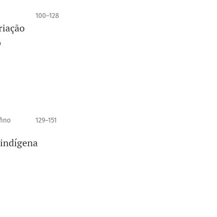
100–128
riação
o
fino
129–151
 indígena