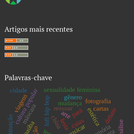
Artigos mais recentes
Palavras-chave
sexualidade feminina
cidade
cultura popular
viagens
gênero
lofi hip hop
fotografia
mudança
máscara
ressoar
cartas
debate
estética
pará
arte
china
prostituição
cuias
festa
carnaúba
musicar
memória