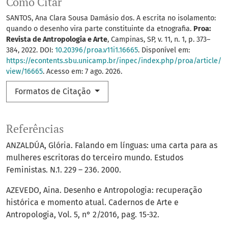
Como Citar
SANTOS, Ana Clara Sousa Damásio dos. A escrita no isolamento:
quando o desenho vira parte constituinte da etnografia.
Proa:
Revista de Antropologia e Arte
, Campinas, SP, v. 11, n. 1, p. 373–
384, 2022. DOI:
10.20396/proa.v11i1.16665
. Disponível em:
https://econtents.sbu.unicamp.br/inpec/index.php/proa/article/
view/16665
. Acesso em: 7 ago. 2026.
Formatos de Citação
Referências
ANZALDÚA, Glória. Falando em línguas: uma carta para as
mulheres escritoras do terceiro mundo. Estudos
Feministas. N.1. 229 – 236. 2000.
AZEVEDO, Aina. Desenho e Antropologia: recuperação
histórica e momento atual. Cadernos de Arte e
Antropologia, Vol. 5, n° 2/2016, pag. 15-32.