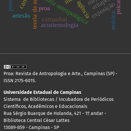
psicanálise
teoria da ação
aritapera
teoria antropológica
agência
exposição
proa
música
artesãs
carnaubal
acustemologia
Proa: Revista de Antropologia e Arte., Campinas (SP) -
ISSN 2175-6015.
Universidade Estadual de Campinas
Sistema de Bibliotecas / Incubadora de Periódicos
Científicos, Acadêmicos e Educacionais
Rua Sérgio Buarque de Holanda, 421 - 1º andar -
Biblioteca Central César Lattes
13089-859 - Campinas - SP