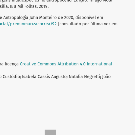
isagens multiespécies no antropoceno. Edição: Thiago Mota
lia: IEB Mil Folhas, 2019.
e Antropologia John Monteiro de 2020, disponível em
ortal/premiomarizacorrea/92
[consultado por última vez em
ma licença
Creative Commons Attribution 4.0 International
o Custódio; Isabela Cassis Augusto; Natalia Negretti; João