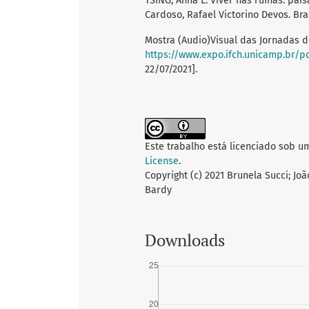
TSING, Anna L. Viver nas ruínas: pa
Cardoso, Rafael Victorino Devos. Brasí
Mostra (Audio)Visual das Jornadas d
https://www.expo.ifch.unicamp.br/p
22/07/2021].
Este trabalho está licenciado sob u
License
.
Copyright (c) 2021 Brunela Succi; Joã
Bardy
Downloads