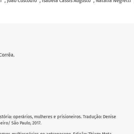
i
João Custódio
Isabela Cassis Augusto
Natalia Negretti
Corrêa.
stória: operários, mulheres e prisioneiros. Tradução: Denise
neiro/ São Paulo, 2017.