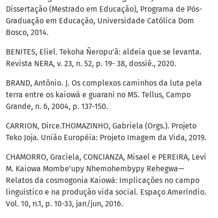
Dissertação (Mestrado em Educação), Programa de Pós-
Graduação em Educação, Universidade Católica Dom
Bosco, 2014.
BENITES, Eliel. Tekoha Ñeropu’ã: aldeia que se levanta.
Revista NERA, v. 23, n. 52, p. 19- 38, dossiê., 2020.
BRAND, Antônio. J. Os complexos caminhos da luta pela
terra entre os kaiowá e guarani no MS. Tellus, Campo
Grande, n. 6, 2004, p. 137-150.
CARRION, Dirce.THOMAZINHO, Gabriela (Orgs.). Projeto
Teko Joja. União Européia: Projeto Imagem da Vida, 2019.
CHAMORRO, Graciela, CONCIANZA, Misael e PEREIRA, Levi
M. Kaiowa Mombe’upy Nhemohembypy Rehegwa—
Relatos da cosmogonia Kaiowá: Implicações no campo
linguístico e na produção vida social. Espaço Ameríndio.
Vol. 10, n.1, p. 10-33, jan/jun, 2016.