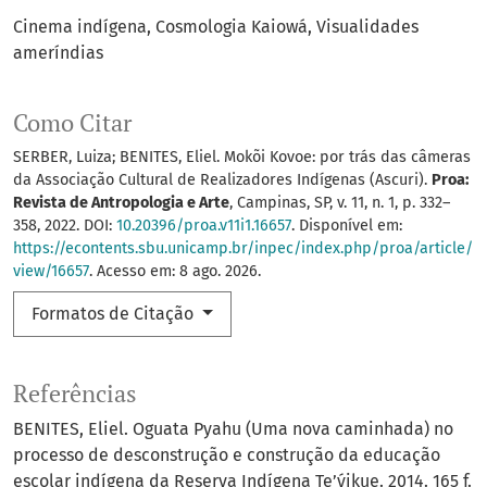
Cinema indígena
Cosmologia Kaiowá
Visualidades
ameríndias
Como Citar
SERBER, Luiza; BENITES, Eliel. Mokõi Kovoe: por trás das câmeras
da Associação Cultural de Realizadores Indígenas (Ascuri).
Proa:
Revista de Antropologia e Arte
, Campinas, SP, v. 11, n. 1, p. 332–
358, 2022. DOI:
10.20396/proa.v11i1.16657
. Disponível em:
https://econtents.sbu.unicamp.br/inpec/index.php/proa/article/
view/16657
. Acesso em: 8 ago. 2026.
Formatos de Citação
Referências
BENITES, Eliel. Oguata Pyahu (Uma nova caminhada) no
processo de desconstrução e construção da educação
escolar indígena da Reserva Indígena Te’ýikue. 2014. 165 f.