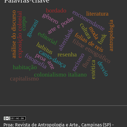
Palavras-chave
bordado
encomendante
literatura
análise do discurso
gênero
exposição colonial
arte e poder
corpo
guarani
antropologia
cultura
moda
alteridade
editorial
folias de reis
funk
filme etnográfico
habitus
canto-dança
resenha
proa
racismo
fotografia
fluxo
arte
desvio
estética
habitação
colonialismo italiano
capitalismo
Proa: Revista de Antropologia e Arte., Campinas (SP) -