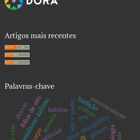
Artigos mais recentes
Palavras-chave
folias de reis
encomendante
tradição
colonialismo italiano
arte e poder
desvio
cultura
habitus
resenha
filme etnográfico
arte
gênero
editorial
corpo
moda