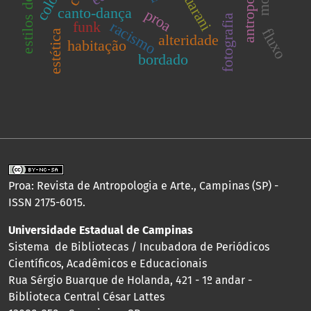
estilos de vida
antropologia
guarani
canto-dança
proa
fotografia
funk
racismo
fluxo
estética
alteridade
habitação
bordado
Proa: Revista de Antropologia e Arte., Campinas (SP) -
ISSN 2175-6015.
Universidade Estadual de Campinas
Sistema de Bibliotecas / Incubadora de Periódicos
Científicos, Acadêmicos e Educacionais
Rua Sérgio Buarque de Holanda, 421 - 1º andar -
Biblioteca Central César Lattes