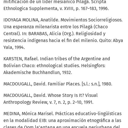
mitificación de un líder mesiánico Pilagá. Scripta
Ethnologica Supplementa, v. XVIII, p. 167–183, 1996.
IDOYAGA MOLINA, Anatilde. Movimientos Sociorreligiosos.
Una esperanza milenarista entre los Pilagá (Chaco
Central). In: BARABAS, Alicia (Org.). Religiosidad y
resistencia indígenas hacia el fin del milenio. Quito: Abya
Yala, 1994.
KARSTEN, Rafael. Indian tribes of the Argentine and
Bolivian Chaco: ethnological studies. Helsingfors:
Akademische Buchhandlun, 1932.
MACDOUGALL, David. Familiar Places. [s.l.: s.n.], 1980.
MACDOUGALL, David. Whose Story Is It? Visual
Anthropology Review, v. 7, n. 2, p. 2–10, 1991.
MEDINA, Mónica Marisel. Prácticas educativo-lingüísticas
en la modalidad EIB: una aproximación etnográfica a las
clases de Qom la’aqtaqa en una escuela periurbana del