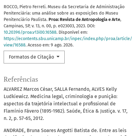
ROCCO, Pietro Ferreti. Museu da Secretaria de Administração
Penitenciária: uma análise sobre as exposições do Museu
Penitenciário Paulista.
Proa: Revista de Antropologia e Arte
,
Campinas, SP, v. 13, n. 00, p. e023003, 2023. DOI:
10.20396/proa.v13i00.16588
. Disponível em:
https://econtents.sbu.unicamp.br/inpec/index.php/proa/article/
view/16588
. Acesso em: 9 ago. 2026.
Formatos de Citação
Referências
ALVAREZ Marcos César, SALLA Fernando, ALVES Kelly
Ludkiewicz. Medicina legal, criminologia e punição:
aspectos da trajetória intelectual e profissional de
Flamínio Fávero (1895-1982). Saúde, Ética & Justiça. v. 17,
n. 2, p. 57-65, 2012.
ANDRADE, Bruna Soares Angotti Batista de. Entre as leis