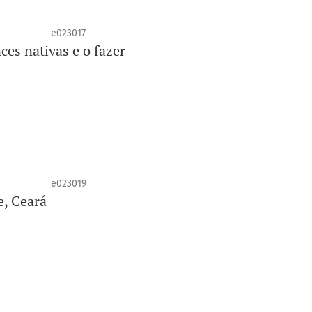
e023017
es nativas e o fazer
e023019
e, Ceará