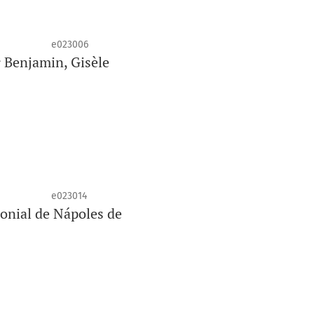
e023006
r Benjamin, Gisèle
e023014
onial de Nápoles de