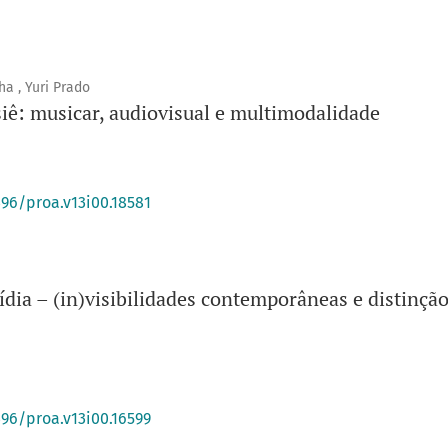
ha , Yuri Prado
iê: musicar, audiovisual e multimodalidade
396/proa.v13i00.18581
ídia – (in)visibilidades contemporâneas e distinção
)
396/proa.v13i00.16599