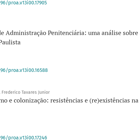
396/proa.v13i00.17905
de Administração Penitenciária: uma análise sobre 
Paulista
396/proa.v13i00.16588
 Frederico Tavares Junior
o e colonização: resistências e (re)existências na
396/proa.v13i00.17246