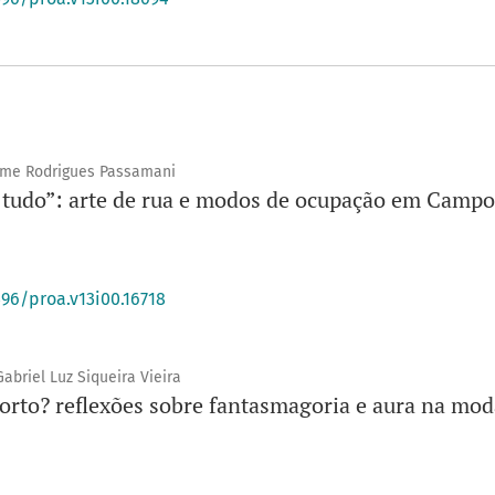
erme Rodrigues Passamani
so tudo”: arte de rua e modos de ocupação em Camp
396/proa.v13i00.16718
abriel Luz Siqueira Vieira
orto? reflexões sobre fantasmagoria e aura na moda