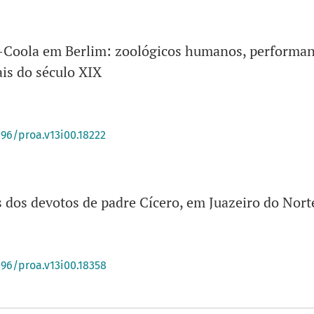
a-Coola em Berlim: zoológicos humanos, performanc
is do século XIX
396/proa.v13i00.18222
 dos devotos de padre Cícero, em Juazeiro do Nort
396/proa.v13i00.18358