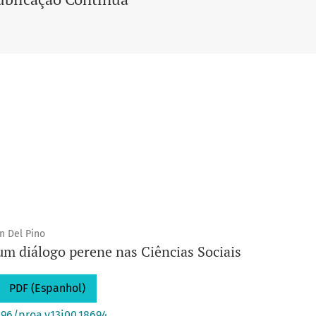
ón Del Pino
um diálogo perene nas Ciências Sociais
PDF (Espanhol)
396/proa.v13i00.18694