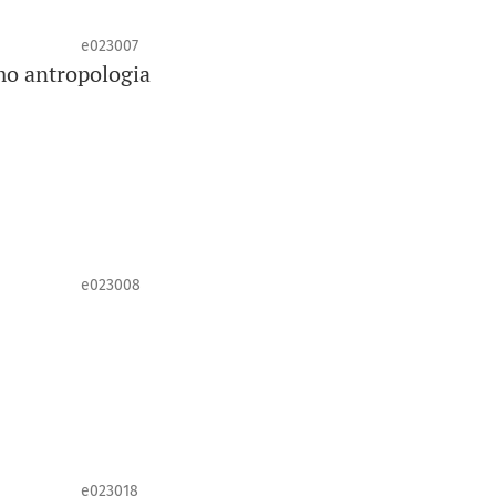
e023007
omo antropologia
e023008
e023018