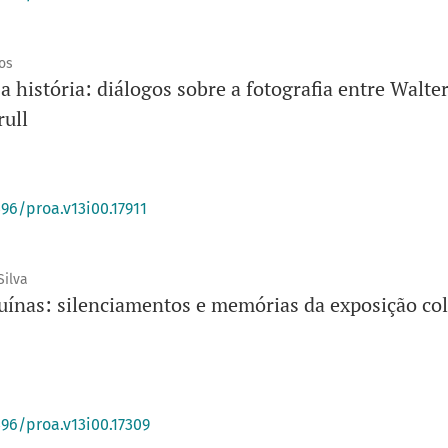
os
 a história: diálogos sobre a fotografia entre Walte
ull
396/proa.v13i00.17911
Silva
uínas: silenciamentos e memórias da exposição col
396/proa.v13i00.17309