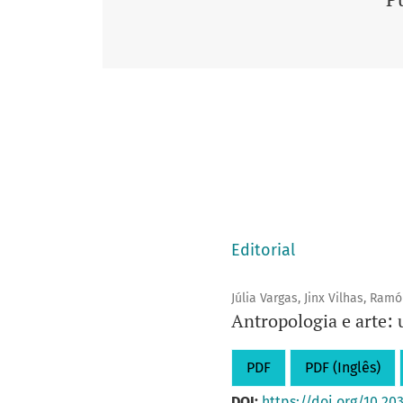
Editorial
Júlia Vargas, Jinx Vilhas, Ram
Antropologia e arte: 
PDF
PDF (Inglês)
DOI:
https://doi.org/10.20