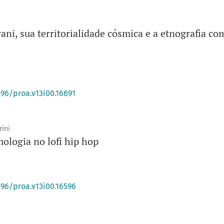
ni, sua territorialidade cósmica e a etnografia c
396/proa.v13i00.16691
rini
ologia no lofi hip hop
396/proa.v13i00.16596