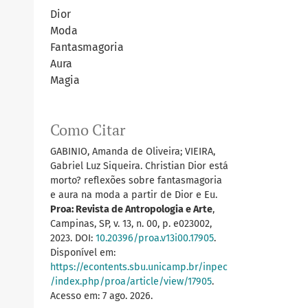
Dior
Moda
Fantasmagoria
Aura
Magia
Como Citar
GABINIO, Amanda de Oliveira; VIEIRA,
Gabriel Luz Siqueira. Christian Dior está
morto? reflexões sobre fantasmagoria
e aura na moda a partir de Dior e Eu.
Proa: Revista de Antropologia e Arte
,
Campinas, SP, v. 13, n. 00, p. e023002,
2023. DOI:
10.20396/proa.v13i00.17905
.
Disponível em:
https://econtents.sbu.unicamp.br/inpec
/index.php/proa/article/view/17905
.
Acesso em: 7 ago. 2026.