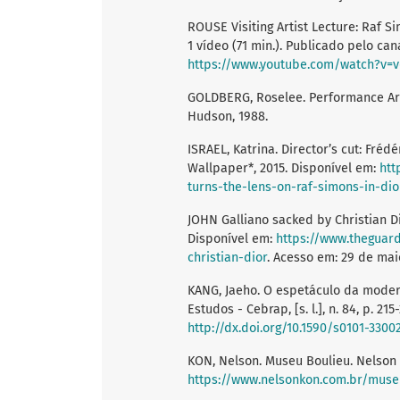
ROUSE Visiting Artist Lecture: Raf Sim
1 vídeo (71 min.). Publicado pelo ca
https://www.youtube.com/watch?v
GOLDBERG, Roselee. Performance Art
Hudson, 1988.
ISRAEL, Katrina. Director’s cut: Frédé
Wallpaper*, 2015. Disponível em:
htt
turns-the-lens-on-raf-simons-in-dio
JOHN Galliano sacked by Christian Di
Disponível em:
https://www.theguard
christian-dior
. Acesso em: 29 de mai
KANG, Jaeho. O espetáculo da modern
Estudos - Cebrap, [s. l.], n. 84, p. 2
http://dx.doi.org/10.1590/s0101-330
KON, Nelson. Museu Boulieu. Nelson 
https://www.nelsonkon.com.br/muse