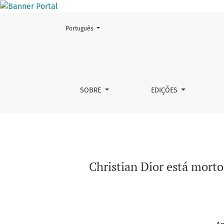
Mudar o idioma. O atual é:
Português
Christian Dior está morto? reflexões sobre fa
SOBRE
EDIÇÕES
Christian Dior está morto