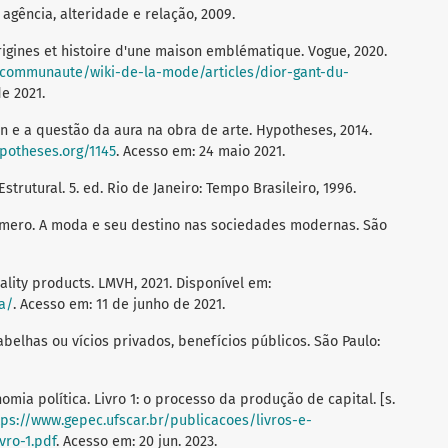
 agência, alteridade e relação, 2009.
rigines et histoire d'une maison emblématique. Vogue, 2020.
r/communaute/wiki-de-la-mode/articles/dior-gant-du-
de 2021.
in e a questão da aura na obra de arte. Hypotheses, 2014.
ypotheses.org/1145
. Acesso em: 24 maio 2021.
trutural. 5. ed. Rio de Janeiro: Tempo Brasileiro, 1996.
fêmero. A moda e seu destino nas sociedades modernas. São
lity products. LMVH, 2021. Disponível em:
a/
. Acesso em: 11 de junho de 2021.
belhas ou vícios privados, benefícios públicos. São Paulo:
nomia política. Livro 1: o processo da produção de capital. [s.
tps://www.gepec.ufscar.br/publicacoes/livros-e-
vro-1.pdf
. Acesso em: 20 jun. 2023.