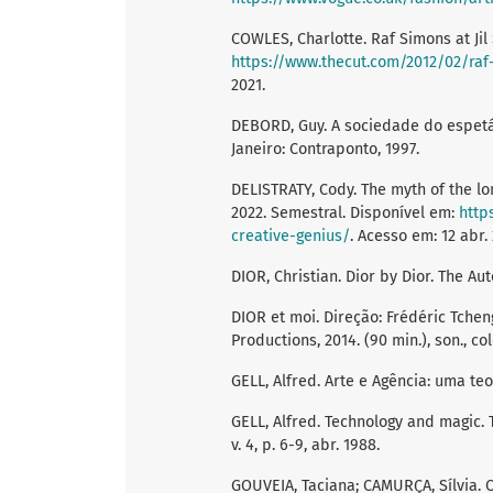
COWLES, Charlotte. Raf Simons at Jil 
https://www.thecut.com/2012/02/raf-
2021.
DEBORD, Guy. A sociedade do espetá
Janeiro: Contraponto, 1997.
DELISTRATY, Cody. The myth of the lone
2022. Semestral. Disponível em:
http
creative-genius/
. Acesso em: 12 abr.
DIOR, Christian. Dior by Dior. The Au
DIOR et moi. Direção: Frédéric Tchen
Productions, 2014. (90 min.), son., col
GELL, Alfred. Arte e Agência: uma teo
GELL, Alfred. Technology and magic.
v. 4, p. 6-9, abr. 1988.
GOUVEIA, Taciana; CAMURÇA, Sílvia. O