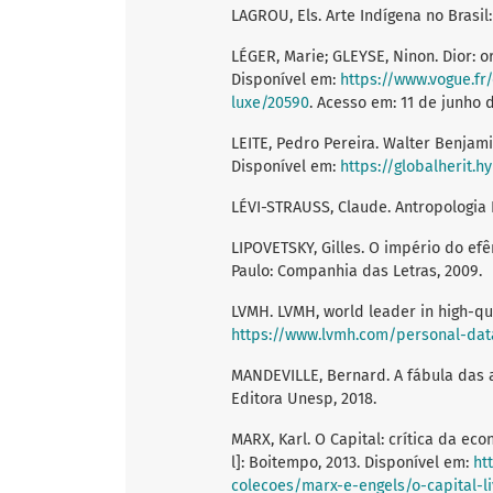
LAGROU, Els. Arte Indígena no Brasil:
LÉGER, Marie; GLEYSE, Ninon. Dior: o
Disponível em:
https://www.vogue.f
luxe/20590
. Acesso em: 11 de junho 
LEITE, Pedro Pereira. Walter Benjam
Disponível em:
https://globalherit.h
LÉVI-STRAUSS, Claude. Antropologia Es
LIPOVETSKY, Gilles. O império do e
Paulo: Companhia das Letras, 2009.
LVMH. LVMH, world leader in high-qua
https://www.lvmh.com/personal-dat
MANDEVILLE, Bernard. A fábula das a
Editora Unesp, 2018.
MARX, Karl. O Capital: crítica da eco
l]: Boitempo, 2013. Disponível em:
ht
colecoes/marx-e-engels/o-capital-li