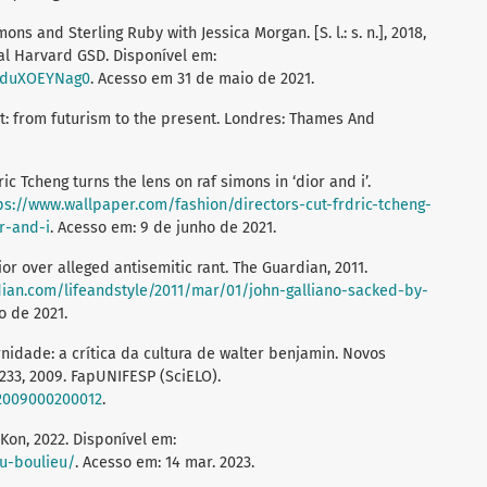
ons and Sterling Ruby with Jessica Morgan. [S. l.: s. n.], 2018,
nal Harvard GSD. Disponível em:
=vduXOEYNag0
. Acesso em 31 de maio de 2021.
: from futurism to the present. Londres: Thames And
ric Tcheng turns the lens on raf simons in ‘dior and i’.
ps://www.wallpaper.com/fashion/directors-cut-frdric-tcheng-
r-and-i
. Acesso em: 9 de junho de 2021.
or over alleged antisemitic rant. The Guardian, 2011.
ian.com/lifeandstyle/2011/mar/01/john-galliano-sacked-by-
o de 2021.
idade: a crítica da cultura de walter benjamin. Novos
15-233, 2009. FapUNIFESP (SciELO).
02009000200012
.
Kon, 2022. Disponível em:
u-boulieu/
. Acesso em: 14 mar. 2023.