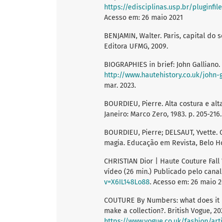
https://edisciplinas.usp.br/pluginfile.php/4179833/mod_re
Acesso em: 26 maio 2021
BENJAMIN, Walter. Paris, capital do s
Editora UFMG, 2009.
BIOGRAPHIES in brief: John Galliano.
http://www.hautehistory.co.uk/john-g
mar. 2023.
BOURDIEU, Pierre. Alta costura e alt
Janeiro: Marco Zero, 1983. p. 205-216.
BOURDIEU, Pierre; DELSAUT, Yvette. O
magia. Educação em Revista, Belo Hori
CHRISTIAN Dior | Haute Couture Fall Win
vídeo (26 min.) Publicado pelo cana
v=X6IL148Lo88
. Acesso em: 26 maio 2
COUTURE By Numbers: what does it rea
make a collection?. British Vogue, 20
https://www.vogue.co.uk/fashion/ar