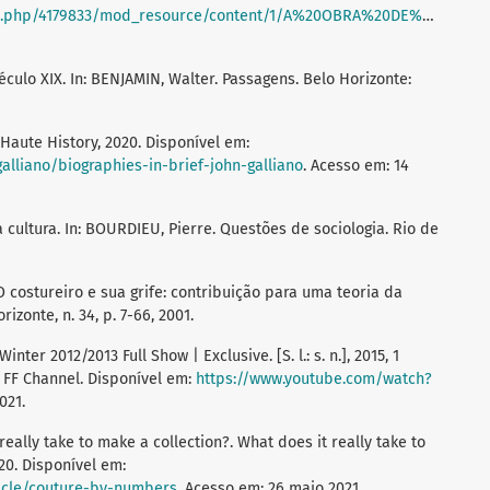
source/content/1/A%20OBRA%20DE%20ARTE%20NA%20ERA%20DE%20SUA%20REPRODUTIBILIDADE%20TÉCNICA.pdf
éculo XIX. In: BENJAMIN, Walter. Passagens. Belo Horizonte:
 Haute History, 2020. Disponível em:
alliano/biographies-in-brief-john-galliano
. Acesso em: 14
a cultura. In: BOURDIEU, Pierre. Questões de sociologia. Rio de
 costureiro e sua grife: contribuição para uma teoria da
zonte, n. 34, p. 7-66, 2001.
ter 2012/2013 Full Show | Exclusive. [S. l.: s. n.], 2015, 1
l FF Channel. Disponível em:
https://www.youtube.com/watch?
021.
lly take to make a collection?. What does it really take to
20. Disponível em:
ticle/couture-by-numbers
. Acesso em: 26 maio 2021.