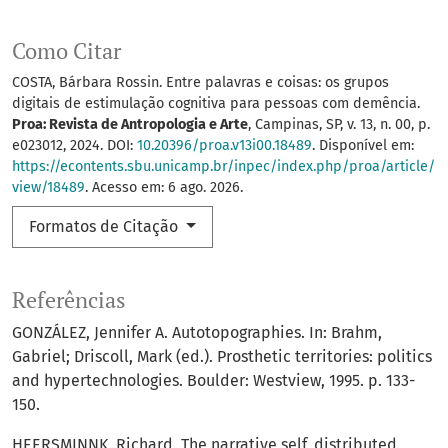
Como Citar
COSTA, Bárbara Rossin. Entre palavras e coisas: os grupos
digitais de estimulação cognitiva para pessoas com demência.
Proa: Revista de Antropologia e Arte
, Campinas, SP, v. 13, n. 00, p.
e023012, 2024. DOI:
10.20396/proa.v13i00.18489
. Disponível em:
https://econtents.sbu.unicamp.br/inpec/index.php/proa/article/
view/18489
. Acesso em: 6 ago. 2026.
Formatos de Citação
Referências
GONZÁLEZ, Jennifer A. Autotopographies. In: Brahm,
Gabriel; Driscoll, Mark (ed.). Prosthetic territories: politics
and hypertechnologies. Boulder: Westview, 1995. p. 133-
150.
HEERSMINNK, Richard. The narrative self, distributed