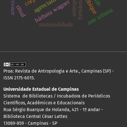
antropologia
agenciamentos
artesanato
corpo
fortaleza
bárbara wagner
ritual
arte urbana
materialidade
Proa: Revista de Antropologia e Arte., Campinas (SP) -
ISSN 2175-6015.
Universidade Estadual de Campinas
Sistema de Bibliotecas / Incubadora de Periódicos
Científicos, Acadêmicos e Educacionais
Rua Sérgio Buarque de Holanda, 421 - 1º andar -
Biblioteca Central César Lattes
13089-859 - Campinas - SP