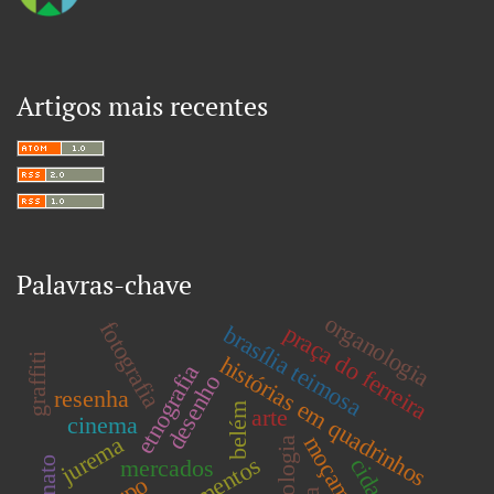
Artigos mais recentes
Palavras-chave
organologia
fotografia
praça do ferreira
brasília teimosa
graffiti
histórias em quadrinhos
etnografia
desenho
resenha
belém
arte
cinema
moçambique
jurema
cidade
mercados