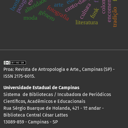
encomendante
bordado
canto-dança
alteridade
arte
cultura
fotografia
funk
tradição
gênero
moda
literatura
Proa: Revista de Antropologia e Arte., Campinas (SP) -
ISSN 2175-6015.
Universidade Estadual de Campinas
Sistema de Bibliotecas / Incubadora de Periódicos
Científicos, Acadêmicos e Educacionais
Rua Sérgio Buarque de Holanda, 421 - 1º andar -
Biblioteca Central César Lattes
13089-859 - Campinas - SP