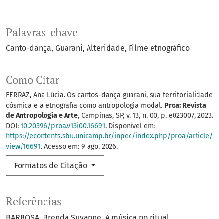
Palavras-chave
Canto-dança
Guarani
Alteridade
Filme etnográfico
Como Citar
FERRAZ, Ana Lúcia. Os cantos-dança guarani, sua territorialidade
cósmica e a etnografia como antropologia modal.
Proa: Revista
de Antropologia e Arte
, Campinas, SP, v. 13, n. 00, p. e023007, 2023.
DOI:
10.20396/proa.v13i00.16691
. Disponível em:
https://econtents.sbu.unicamp.br/inpec/index.php/proa/article/
view/16691
. Acesso em: 9 ago. 2026.
Formatos de Citação
Referências
BARBOSA, Brenda Suyanne. A música no ritual