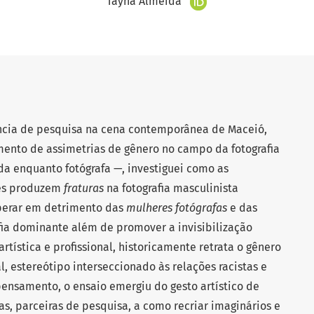
Tayná Almeida
ência de pesquisa na cena contemporânea de Maceió,
ento de assimetrias de gênero no campo da fotografia
da enquanto fotógrafa —, investiguei como as
res produzem
fraturas
na fotografia masculinista
perar em detrimento das
mulheres fotógrafas
e das
afia dominante além de promover a invisibilização
ística e profissional, historicamente retrata o gênero
l, estereótipo interseccionado às relações racistas e
pensamento, o ensaio emergiu do gesto artístico de
s, parceiras de pesquisa, a como recriar imaginários e