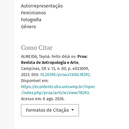
Autorrepresentação
Feminismos
Fotografia
Gênero
Como Citar
ALMEIDA, Tayná. Feito déjà vu.
Proa:
Revista de Antropologia e Arte
,
Campinas, SP, v. 13, n. 00, p. e023009,
2023. DOI:
10.20396/proa.v13i00.18392
.
Disponível em:
https://econtents.sbu.unicamp.br/inpec
/index.php/proa/article/view/18392
.
Acesso em: 6 ago. 2026.
Formatos de Citação