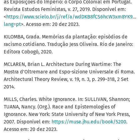
às Exposições do Império: o Corpo Colonial em Portugal.
Revista Estudos Feministas, v. 27, 2019. Disponível em:
<
https://www.scielo.br/j/ref/a/wdDKB8fCS6hcW3xm8YK9hDp
lang=pt
>. Acesso em: 20 dez 2023.
KILOMBA, Grada. Memórias da plantação: episódios de
racismo cotidiano. Tradução Jess Oliveira. Rio de Janeiro:
Editora Cobogó, 2020.
MCLAREN, Brian L. Architecture During Wartime: The
Mostra d’Oltremare and Espo-sizione Universale di Roma.
Architectural Theory Review, v. 19, n. 3, p. 299–318, 2 Set
2014.
MILLS, Charles. White Ignorance. In: SULLIVAN, Shannon;
TUANA, Nancy. (Org.). Race and Epistemologies of
Ignorance. New York: State University of New York Press,
2007. Disponível em:
https://muse.jhu.edu/book/5200
.
Acesso em: 20 dez 2023.