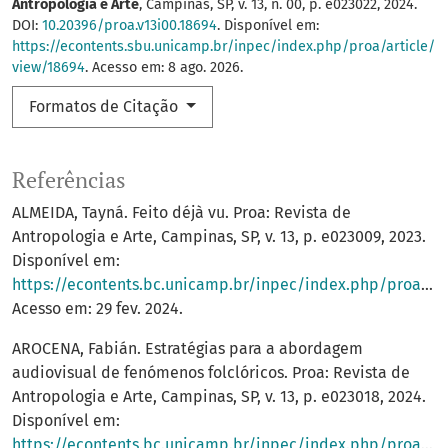
Antropologia e Arte
, Campinas, SP, v. 13, n. 00, p. e023022, 2024.
DOI:
10.20396/proa.v13i00.18694
. Disponível em:
https://econtents.sbu.unicamp.br/inpec/index.php/proa/article/
view/18694
. Acesso em: 8 ago. 2026.
Formatos de Citação
Referências
ALMEIDA, Tayná. Feito déjà vu. Proa: Revista de
Antropologia e Arte, Campinas, SP, v. 13, p. e023009, 2023.
Disponível em:
https://econtents.bc.unicamp.br/inpec/index.php/proa/article/view/18392
Acesso em: 29 fev. 2024.
AROCENA, Fabián. Estratégias para a abordagem
audiovisual de fenómenos folclóricos. Proa: Revista de
Antropologia e Arte, Campinas, SP, v. 13, p. e023018, 2024.
Disponível em:
https://econtents.bc.unicamp.br/inpec/index.php/proa/article/view/16622