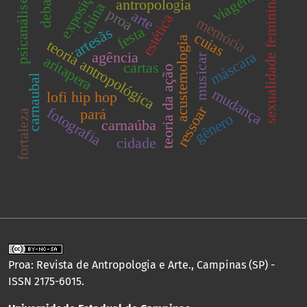
exposição
viagens
debate
sexualidade feminina
antropologia
psicanálise
china
proa
arte
estética
memória
festa
artesãs
cuias
acustemologia
teoria antropológica
máscara
agência
musicar
aritapera
cartas
teoria da ação
carnaubal
mudança
lofi hip hop
ressoar
fotografia
pará
fortaleza
gênero
carnaúba
cidade
Proa: Revista de Antropologia e Arte., Campinas (SP) -
ISSN 2175-6015.