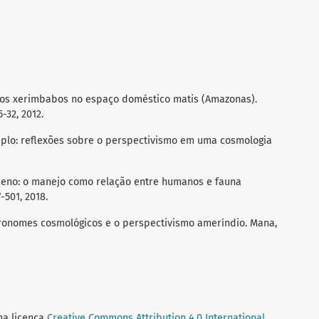
..os xerimbabos no espaço doméstico matis (Amazonas).
5-32, 2012.
ltiplo: reflexões sobre o perspectivismo em uma cosmologia
ceno: o manejo como relação entre humanos e fauna
7-501, 2018.
ronomes cosmológicos e o perspectivismo ameríndio. Mana,
ma licença
Creative Commons Attribution 4.0 International