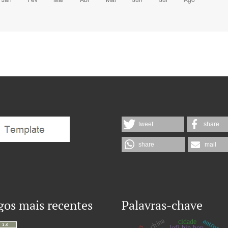
tweet
share
share
mail
gos mais recentes
Palavras-chave
china
cidade
lofi hip hop