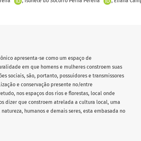
reira
Isonete do Socorro Perna Pereira
Eliana Cam
azônico apresenta-se como um espaço de
turalidade em que homens e mulheres constroem suas
ões sociais, são, portanto, possuidores e transmissores
lização e conservação presente no/entre
tudo, nos espaços dos rios e florestas, local onde
 dizer que constroem atrelada a cultura local, uma
l natureza, humanos e demais seres, esta embasada no