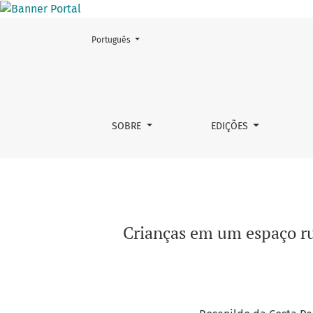
Mudar o idioma. O atual é:
Português
Crianças em um espaço rural-ribeirinho: pro
SOBRE
EDIÇÕES
Crianças em um espaço ru