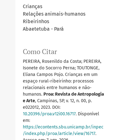
Crianças
Relações animais-humanos
Ribeirinhos
Abaetetuba - Pará
Como Citar
PEREIRA, Rosenildo da Costa; PEREIRA,
Isonete do Socorro Perna; TOUTONGE,
Eliana Campos Pojo. Crianças em um
espaço rural-ribeirinho: processos
relacionais entre humanos e não-
humanos.
Proa: Revista de Antropologia
e Arte
, Campinas, SP, v. 12, n. 00, p.
e022012, 2023. DOI:
10.20396/proa.v12i00.16717
. Disponível
em:
https://econtents.sbu.unicamp.br/inpec
/index.php/proa/article/view/16717
.